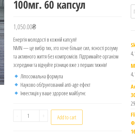
100мг. 60 капсул
П
1,050.00
₴
Енергія молодості в кожній капсулі!
S
NMN — це вибір тих, хто хоче більше сил, ясності розуму
4,
та активного життя без компромісів. Підтримайте організм
зсередини та відчуйте різницю вже з перших тижнів!
M
4,
Ліпосомальна формула
Науково обґрунтований anti-age ефект
A
Інвестиція у ваше здорове майбутнє
3
29
Organic Nation. NAD plus precursor with liposoma
F
-
+
Add to cart
Ф
1