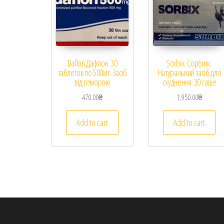
Daflon Дафлон. 30
Sorbix. Сорбикс.
таблеток по 500мг. Засіб
Натуральний засіб для
від геморою
схуднення. 30 саше
470.00
₴
1,950.00
₴
Add to cart
Add to cart