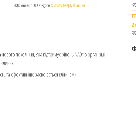
39
SKU:
onnadp60
Categories:
WOW БАДИ
,
Вітаміни
E
Z
99
Ф
нового покоління, яка підтримує рівень NAD⁺ в організмі —
овлення.
ть та ефективніше засвоюється клітинами.