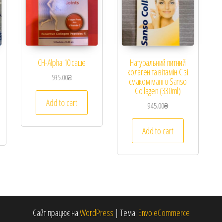
CH-Alpha 10 саше
Натуральний питний
колаген та вітамін C зі
595.00
₴
смаком манго Sanso
Collagen (330ml)
Add to cart
945.00
₴
Add to cart
Сайт працює на
WordPress
|
Тема:
Envo eCommerce