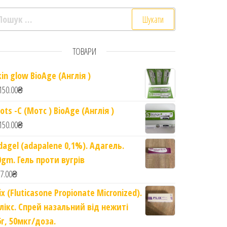
ошук:
ТОВАРИ
kin glow BioAge (Англія )
150.00
₴
ots -C (Мотс ) BioAge (Англія )
150.00
₴
dagel (adapalene 0,1%). Адагель.
0gm. Гель проти вугрів
7.00
₴
l NMN. NAD плюс прекурсор з ліпосомальним NMN 100мг. 60 к
lix (Fluticasone Propionate Micronized).
лікс. Спрей назальний від нежиті
6г, 50мкг/доза.