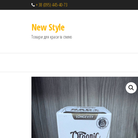
+ 38 (095) 445-40-73
New Style
Товари для краси та стилю