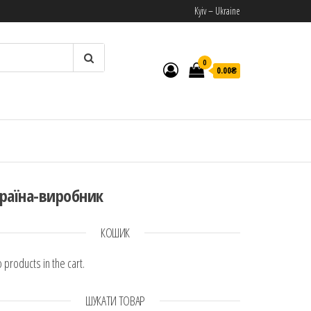
Kyiv – Ukraine
0
0.00₴
И
раїна-виробник
КОШИК
 products in the cart.
ШУКАТИ ТОВАР