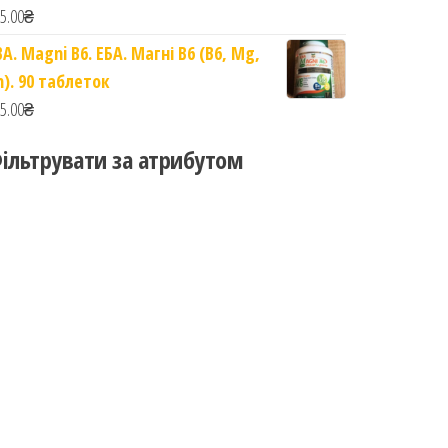
5.00
₴
BA. Magni B6. ЕБА. Магні B6 (B6, Mg,
n). 90 таблеток
5.00
₴
ільтрувати за атрибутом