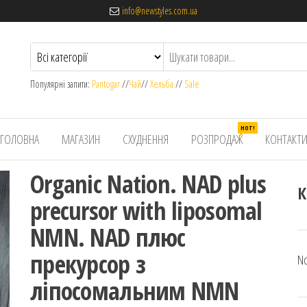
info@newstyles.com.ua
Популярні запити:
Pantogar
//
Чай
//
Хельба
//
Sale
HOT!
ГОЛОВНА
МАГАЗИН
СХУДНЕННЯ
РОЗПРОДАЖ
КОНТАКТ
Organic Nation. NAD plus
К
precursor with liposomal
NMN. NAD плюс
прекурсор з
No
ліпосомальним NMN