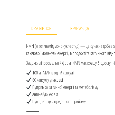
DESCRIPTION
REVIEWS (0)
NMN (нікотинамід мононуклеотид) — це сучасна добавка 
ключової молекули енергії, молодості та клітинного відн
Завдяки ліпосомальній формі NMN має кращу біодоступніс
100 мг NMN в одній капсулі
60 капсул у упаковці
Підтримка клітинної енергії та метаболізму
Анти-ейдж ефект
Підходить для щоденного прийому
⸻