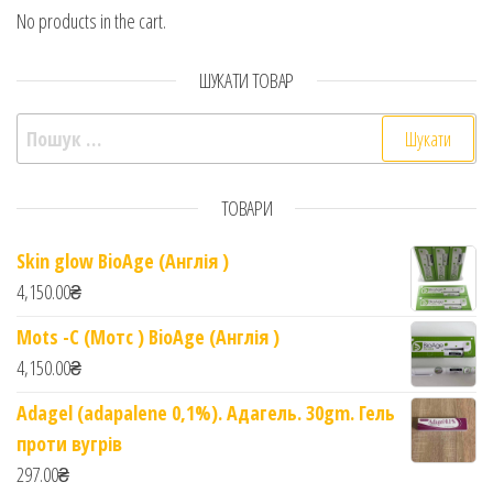
No products in the cart.
ШУКАТИ ТОВАР
Пошук:
ТОВАРИ
Skin glow BioAge (Англія )
4,150.00
₴
Mots -C (Мотс ) BioAge (Англія )
4,150.00
₴
Adagel (adapalene 0,1%). Адагель. 30gm. Гель
проти вугрів
297.00
₴