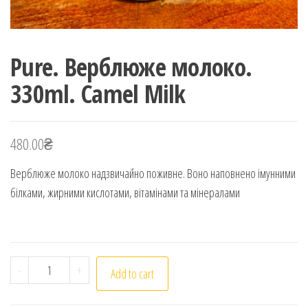
Pure. Верблюже молоко.
330ml. Camel Milk
480.00
₴
Верблюже молоко надзвичайно поживне. Воно наповнено імунними
білками, жирними кислотами, вітамінами та мінералами
Pure. Верблюже молоко. 330ml. Camel Milk quantity
-
+
Add to cart