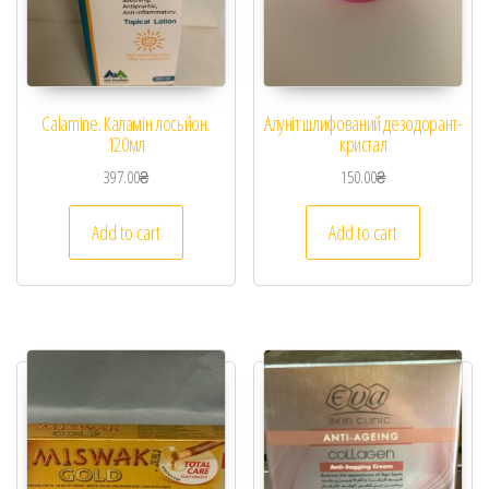
Calamine. Каламін лосьйон.
Алуніт шлифований дезодорант-
120мл
кристал
397.00
₴
150.00
₴
Add to cart
Add to cart