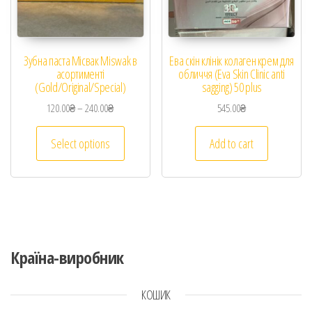
Зубна паста Місвак Miswak в
Ева скін клінік колаген крем для
асортименті
обличчя (Eva Skin Clinic anti
(Gold/Original/Special)
sagging) 50 plus
120.00
₴
–
240.00
₴
545.00
₴
Select options
Add to cart
Країна-виробник
КОШИК