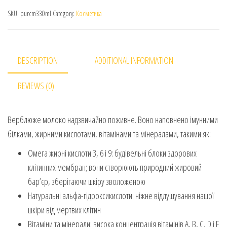
SKU:
purcm330ml
Category:
Косметика
DESCRIPTION
ADDITIONAL INFORMATION
REVIEWS (0)
Верблюже молоко надзвичайно поживне. Воно наповнено імунними
білками, жирними кислотами, вітамінами та мінералами, такими як:
Омега жирні кислоти 3, 6 і 9: будівельні блоки здорових
клітинних мембран; вони створюють природний жировий
бар’єр, зберігаючи шкіру зволоженою
Натуральні альфа-гідроксикислоти: ніжне відлущування нашої
шкіри від мертвих клітин
Вітаміни та мінерали: висока концентрація вітамінів A, B, C, D і E