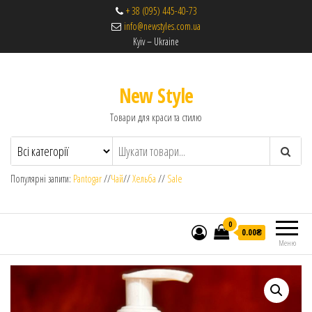
+ 38 (095) 445-40-73
info@newstyles.com.ua
Kyiv – Ukraine
New Style
Товари для краси та стилю
Популярні запити:
Pantogar
//
Чай
//
Хельба
//
Sale
0
0.00₴
Меню