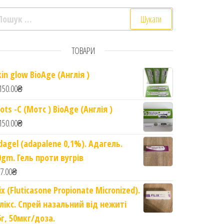
ошук:
ТОВАРИ
kin glow BioAge (Англія )
150.00
₴
ots -C (Мотс ) BioAge (Англія )
150.00
₴
dagel (adapalene 0,1%). Адагель.
0gm. Гель проти вугрів
7.00
₴
lix (Fluticasone Propionate Micronized).
лікс. Спрей назальний від нежиті
6г, 50мкг/доза.