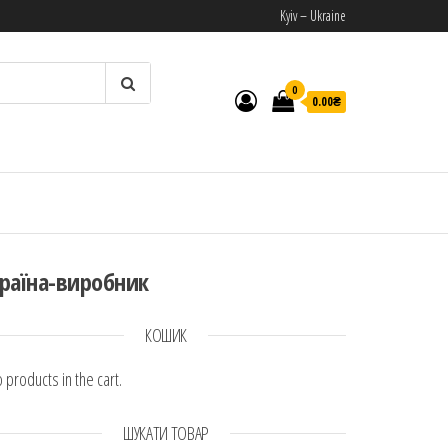
Kyiv – Ukraine
0
0.00₴
И
раїна-виробник
КОШИК
 products in the cart.
ШУКАТИ ТОВАР