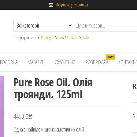
info@newstyles.com.ua
Популярні запити:
Pantogar
//
Чай
//
Хельба
//
Sale
HOT!
ГОЛОВНА
МАГАЗИН
СХУДНЕННЯ
РОЗПРОДАЖ
КОНТАКТ
Pure Rose Oil. Олія
К
троянди. 125ml
445.00
₴
No
Одна з найвідоміших косметичних олій