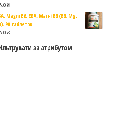
5.00
₴
BA. Magni B6. ЕБА. Магні B6 (B6, Mg,
n). 90 таблеток
5.00
₴
ільтрувати за атрибутом