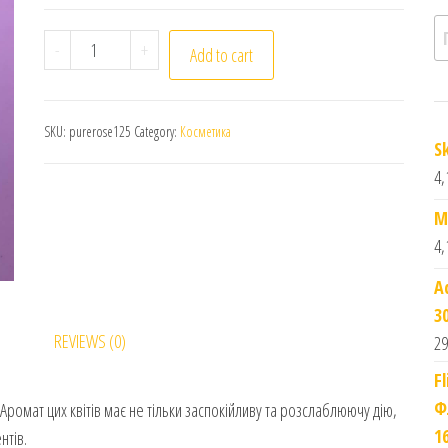
П
Pure Rose Oil. Олія троянди. 125ml quantity
-
+
Add to cart
SKU:
purerose125
Category:
Косметика
S
4,
M
4,
A
3
REVIEWS (0)
29
F
Ф
Аромат цих квітів має не тільки заспокійливу та розслаблюючу дію,
1
нтів.