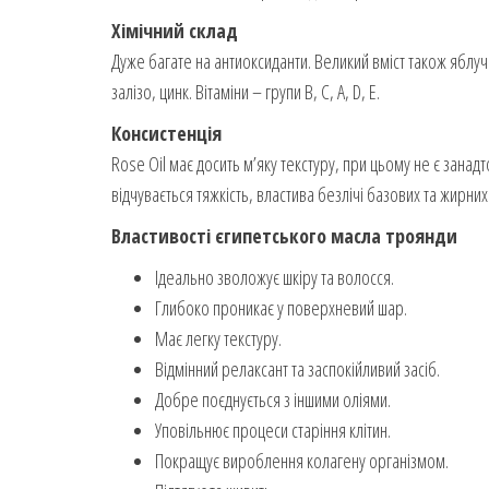
Хімічний склад
Дуже багате на антиоксиданти. Великий вміст також яблучн
залізо, цинк. Вітаміни – групи B, C, A, D, E.
Консистенція
Rose Oil має досить м’яку текстуру, при цьому не є занад
відчувається тяжкість, властива безлічі базових та жирних
Властивості єгипетського масла троянди
Ідеально зволожує шкіру та волосся.
Глибоко проникає у поверхневий шар.
Має легку текстуру.
Відмінний релаксант та заспокійливий засіб.
Добре поєднується з іншими оліями.
Уповільнює процеси старіння клітин.
Покращує вироблення колагену організмом.