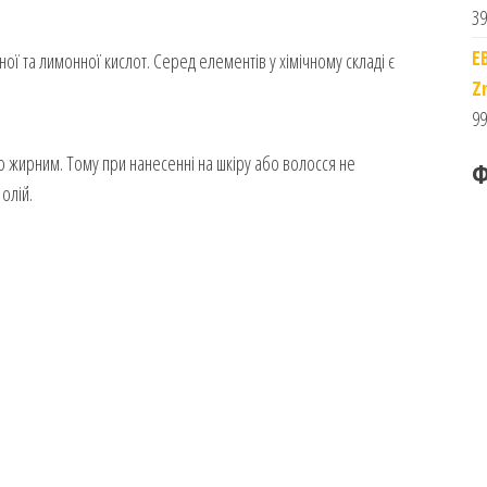
39
E
ої та лимонної кислот. Серед елементів у хімічному складі є
Z
99
то жирним. Тому при нанесенні на шкіру або волосся не
Ф
 олій.