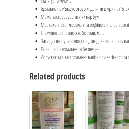
Підтягує та живить.
Ідеально пом’якшує огрубілі ділянки шкіри на п’ятах,
Може застосовуватися як парфум.
Має сильні освітлювальні та відбілюючі властивості
Стимулює ріст волосся, бороди, брів.
Захищає шкіру та волосся від шкідливого впливу на
Повністю Натуральне та безпечне.
Допускається застосування навіть при вагітності т
Related products