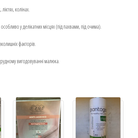
 ліктях, колінах.
 особливо у делікатних місцях (під пахвами, під очима).
вколишніх факторів.
а грудному вигодовуванні малюка.