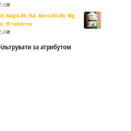
5.00
₴
BA. Magni B6. ЕБА. Магні B6 (B6, Mg,
n). 90 таблеток
5.00
₴
ільтрувати за атрибутом