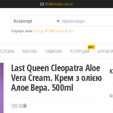
info@newstyles.com.ua
Популярні запити:
Pantogar
//
Чай
//
Хельба
//
Sale
HOT!
ГОЛОВНА
МАГАЗИН
СХУДНЕННЯ
РОЗПРОДАЖ
КОНТАКТ
Last Queen Cleopatra Aloe
К
Vera Cream. Крем з олією
Алое Вера. 500ml
No
580.00
₴