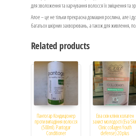
для зволоження та харчування волосся їх зміцнення та зр
Алое – це не тільки прекрасна домашня рослина, але і ду
багатьох шкірних захворювань, а також для живлення, по
Related products
Пантогар Кондиціонер
Ева скін клінік колаген
проти випадіння волосся
захист молодості (Eva Ski
(500ml). Pantogar
Clinic collagen Youth
Conditioner
defense) 20 plus