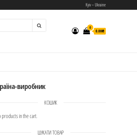
Kyiv – Ukraine
0
0.00₴
И
раїна-виробник
КОШИК
 products in the cart.
ШУКАТИ ТОВАР