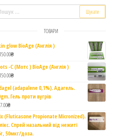
ошук:
ТОВАРИ
ю Алое Вера. 500ml quantity
kin glow BioAge (Англія )
150.00
₴
ots -C (Мотс ) BioAge (Англія )
150.00
₴
dagel (adapalene 0,1%). Адагель.
0gm. Гель проти вугрів
7.00
₴
lix (Fluticasone Propionate Micronized).
лікс. Спрей назальний від нежиті
6г, 50мкг/доза.