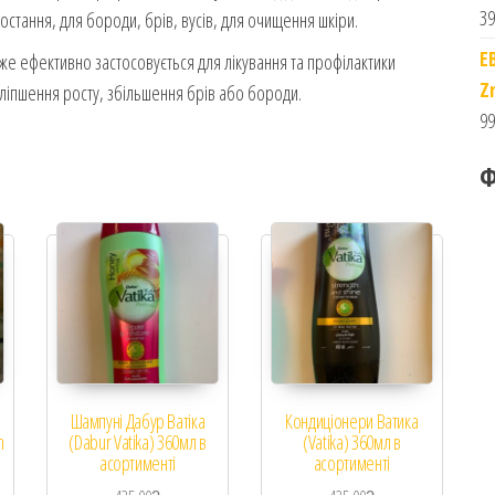
39
остання, для бороди, брів, вусів, для очищення шкіри.
E
же ефективно застосовується для лікування та профілактики
Z
ліпшення росту, збільшення брів або бороди.
99
Ф
Шампуні Дабур Ватіка
Кондиціонери Ватика
n
(Dabur Vatika) 360мл в
(Vatika) 360мл в
асортименті
асортименті