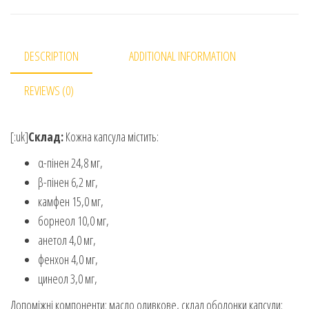
DESCRIPTION
ADDITIONAL INFORMATION
REVIEWS (0)
[:uk]
Склад:
Кожна капсула містить:
α-пінен 24,8 мг,
β-пінен 6,2 мг,
камфен 15,0 мг,
борнеол 10,0 мг,
анетол 4,0 мг,
фенхон 4,0 мг,
цинеол 3,0 мг,
Допоміжні компоненти: масло оливкове, склад оболонки капсули: