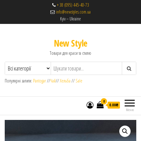
+ 38 (095) 445-40-73
info@newstyles.com.ua
Kyiv – Ukraine
New Style
Товари для краси та стилю
Популярні запити:
Pantogar
//
Чай
//
Хельба
//
Sale
0
0.00₴
Меню