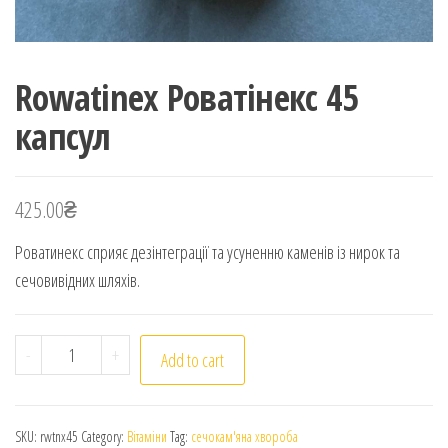
Rowatinex Роватінекс 45
капсул
425.00
₴
Роватинекс сприяє дезінтеграції та усуненню каменів із нирок та
сечовивідних шляхів.
Rowatinex Роватінекс 45 капсул quantity
-
+
Add to cart
SKU:
rwtnx45
Category:
Вітаміни
Tag:
сечокам'яна хвороба