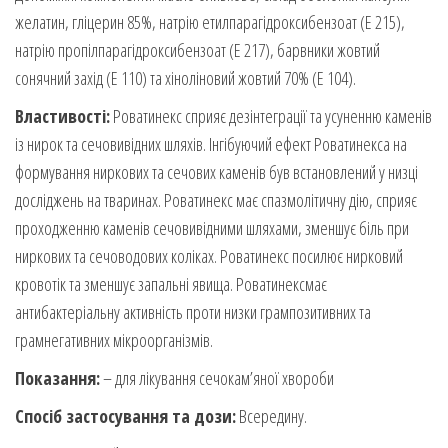
желатин, гліцерин 85%, натрію етилпарагідроксибензоат (E 215),
натрію пропілпарагідроксибензоат (Е 217), барвники жовтий
сонячний захід (Е 110) та хіноліновий жовтий 70% (Е 104).
Властивості:
Роватинекс сприяє дезінтеграції та усуненню каменів
із нирок та сечовивідних шляхів. Інгібуючий ефект Роватинекса на
формування ниркових та сечових каменів був встановлений у низці
досліджень на тваринах. Роватинекс має спазмолітичну дію, сприяє
проходженню каменів сечовивідними шляхами, зменшує біль при
ниркових та сечоводових коліках. Роватинекс посилює нирковий
кровотік та зменшує запальні явища. Роватинексмає
антибактеріальну активність проти низки грампозитивних та
грамнегативних мікроорганізмів.
Показання:
– для лікування сечокам’яної хвороби
Спосіб застосування та дози:
Всередину.