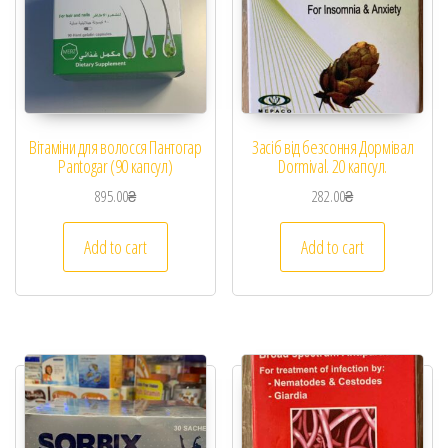
Вітаміни для волосся Пантогар
Засіб від безсоння Дормівал
Pantogar (90 капсул)
Dormival. 20 капсул.
895.00
₴
282.00
₴
Add to cart
Add to cart