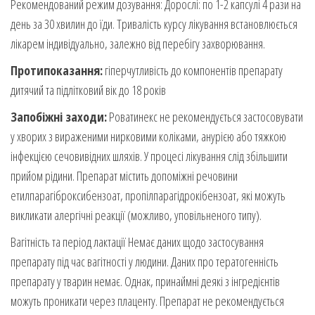
Рекомендований режим дозування: Дорослі: по 1-2 капсулі 4 рази на
день за 30 хвилин до їди. Тривалість курсу лікування встановлюється
лікарем індивідуально, залежно від перебігу захворювання.
Протипоказання:
гіперчутливість до компонентів препарату
дитячий та підлітковий вік до 18 років
Запобіжні заходи:
Роватинекс не рекомендується застосовувати
у хворих з вираженими нирковими коліками, анурією або тяжкою
інфекцією сечовивідних шляхів. У процесі лікування слід збільшити
прийом рідини. Препарат містить допоміжні речовини
етилпарагіброксибензоат, пропілпарагідрокібензоат, які можуть
викликати алергічні реакції (можливо, уповільненого типу).
Вагітність та період лактації Немає даних щодо застосування
препарату під час вагітності у людини. Даних про тератогенність
препарату у тварин немає. Однак, принаймні деякі з інгредієнтів
можуть проникати через плаценту. Препарат не рекомендується