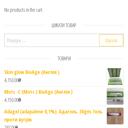
No products in the cart.
ШУКАТИ ТОВАР
Пошук:
ТОВАРИ
Skin glow BioAge (Англія )
4,150.00
₴
Mots -C (Мотс ) BioAge (Англія )
4,150.00
₴
Adagel (adapalene 0,1%). Адагель. 30gm. Гель
проти вугрів
297.00
₴