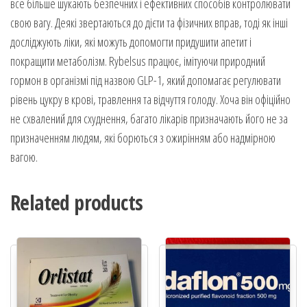
все більше шукають безпечних і ефективних способів контролювати
свою вагу. Деякі звертаються до дієти та фізичних вправ, тоді як інші
досліджують ліки, які можуть допомогти придушити апетит і
покращити метаболізм. Rybelsus працює, імітуючи природний
гормон в організмі під назвою GLP-1, який допомагає регулювати
рівень цукру в крові, травлення та відчуття голоду. Хоча він офіційно
не схвалений для схуднення, багато лікарів призначають його не за
призначенням людям, які борються з ожирінням або надмірною
вагою.
Related products