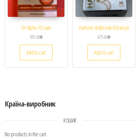
CH-Alpha 10 саше
Hairtonic Хейртонік 60 капсул
595.00
₴
475.00
₴
Add to cart
Add to cart
Країна-виробник
КОШИК
No products in the cart.