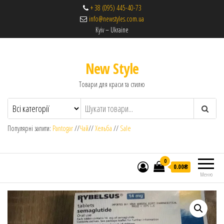
+ 38 (095) 445-40-73
info@newstyles.com.ua
Kyiv – Ukraine
New Style
Товари для краси та стилю
Популярні запити:
Pantogar
//
Чай
//
Хельба
//
Sale
0
0.00₴
Меню