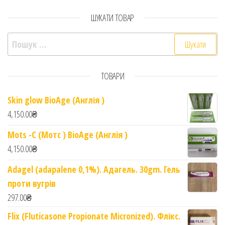
ШУКАТИ ТОВАР
Пошук:
ТОВАРИ
Skin glow BioAge (Англія )
4,150.00
₴
Mots -C (Мотс ) BioAge (Англія )
4,150.00
₴
Adagel (adapalene 0,1%). Адагель. 30gm. Гель
проти вугрів
297.00
₴
Flix (Fluticasone Propionate Micronized). Флікс.