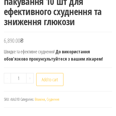
пакування 10 шт для
ефективного схуднення та
зниження глюкози
6,890.00
₴
Швидке та ефективне схуднення!
До використання
обов’язково прокунсультуйтеся з вашим лікарем!
Rybelsus Рібелсус 3 пакування 10 шт для ефективног
-
+
Add to cart
SKU:
rbls310
Categories:
Вітаміни
,
Схуднення