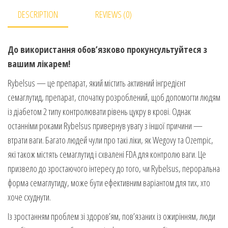
DESCRIPTION
REVIEWS (0)
До використання обов’язково прокунсультуйтеся з
вашим лікарем!
Rybelsus — це препарат, який містить активний інгредієнт
семаглутид, препарат, спочатку розроблений, щоб допомогти людям
із діабетом 2 типу контролювати рівень цукру в крові. Однак
останніми роками Rybelsus привернув увагу з іншої причини —
втрати ваги. Багато людей чули про такі ліки, як Wegovy та Ozempic,
які також містять семаглутид і схвалені FDA для контролю ваги. Це
призвело до зростаючого інтересу до того, чи Rybelsus, пероральна
форма семаглутиду, може бути ефективним варіантом для тих, хто
хоче схуднути.
Із зростанням проблем зі здоров’ям, пов’язаних із ожирінням, люди