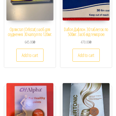
Орлистат (Orlistat) засіб для
Daflon Дафлон. 30 таблеток по
схуднення. 30 капсул по 120мг.
500мг. Засіб від геморою
645.00
₴
470.00
₴
Add to cart
Add to cart