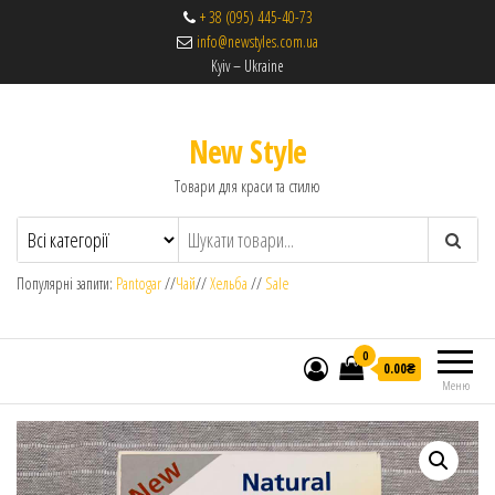
+ 38 (095) 445-40-73
info@newstyles.com.ua
Kyiv – Ukraine
New Style
Товари для краси та стилю
Популярні запити:
Pantogar
//
Чай
//
Хельба
//
Sale
0
0.00₴
Меню