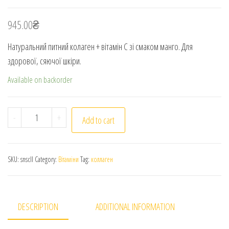
945.00
₴
Натуральний питний колаген + вітамін С зі смаком манго. Для
здорової, сяючої шкіри.
Available on backorder
Натуральний питний колаген та вітамін C зі смаком м
-
+
Add to cart
SKU:
snscll
Category:
Вітаміни
Tag:
коллаген
DESCRIPTION
ADDITIONAL INFORMATION