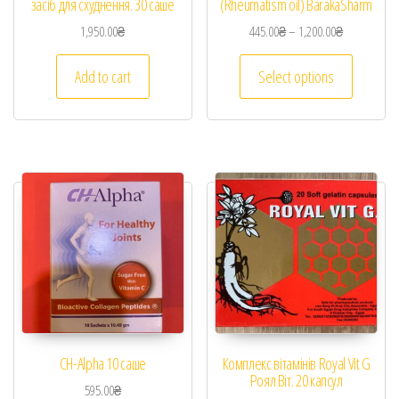
засіб для схуднення. 30 саше
(Rheumatism oil) BarakaSharm
1,950.00
₴
445.00
₴
–
1,200.00
₴
Add to cart
Select options
CH-Alpha 10 саше
Комплекс вітамінів Royal Vit G
Роял Віт. 20 капсул
595.00
₴