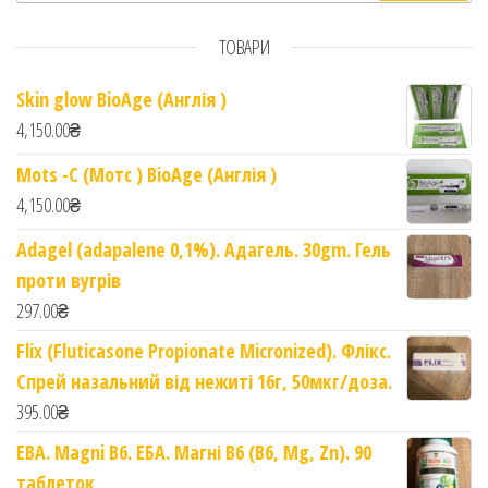
ТОВАРИ
Skin glow BioAge (Англія )
4,150.00
₴
Mots -C (Мотс ) BioAge (Англія )
4,150.00
₴
Adagel (adapalene 0,1%). Адагель. 30gm. Гель
проти вугрів
297.00
₴
Flix (Fluticasone Propionate Micronized). Флікс.
Спрей назальний від нежиті 16г, 50мкг/доза.
395.00
₴
EBA. Magni B6. ЕБА. Магні B6 (B6, Mg, Zn). 90
таблеток