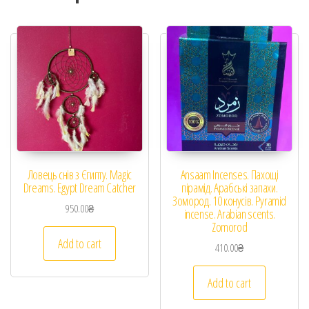
Ловець снів з Єгипту. Magic
Ansaam Incenses. Пахощі
Dreams. Egypt Dream Catcher
пірамід. Арабські запахи.
Зомород. 10 конусів. Pyramid
950.00
₴
incense. Arabian scents.
Zomorod
Add to cart
410.00
₴
Add to cart