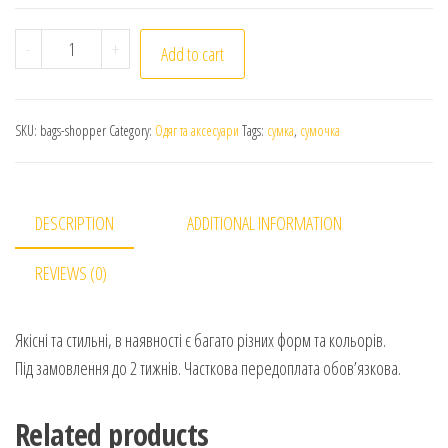
Стильні жіночі сумки шопери в асортименті. Stylish 
-
+
Add to cart
SKU:
bags-shopper
Category:
Одяг та аксесуари
Tags:
сумка
,
сумочка
DESCRIPTION
ADDITIONAL INFORMATION
REVIEWS (0)
Якісні та стильні, в наявності є багато різних форм та кольорів.
Під замовлення до 2 тижнів. Часткова передоплата обов’язкова.
Related products