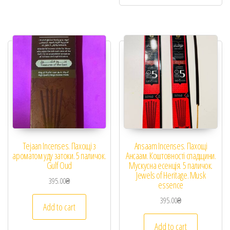
Tejaan Incenses. Пахощі з
Ansaam Incenses. Пахощі
ароматом уду затоки. 5 паличок.
Ансаам. Коштовності спадщини.
Gulf Oud
Мускусна есенція. 5 паличок.
Jewels of Heritage. Musk
395.00
₴
essence
395.00
₴
Add to cart
Add to cart