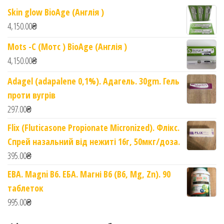
Skin glow BioAge (Англія )
4,150.00
₴
Mots -C (Мотс ) BioAge (Англія )
4,150.00
₴
Adagel (adapalene 0,1%). Адагель. 30gm. Гель
проти вугрів
297.00
₴
Flix (Fluticasone Propionate Micronized). Флікс.
Спрей назальний від нежиті 16г, 50мкг/доза.
395.00
₴
EBA. Magni B6. ЕБА. Магні B6 (B6, Mg, Zn). 90
таблеток
995.00
₴