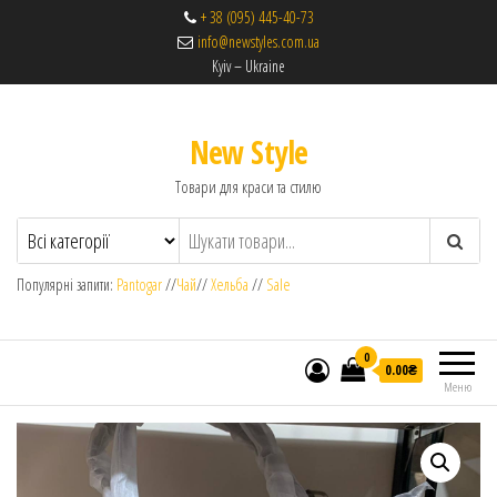
+ 38 (095) 445-40-73
info@newstyles.com.ua
Kyiv – Ukraine
New Style
Товари для краси та стилю
Популярні запити:
Pantogar
//
Чай
//
Хельба
//
Sale
0
0.00₴
Меню