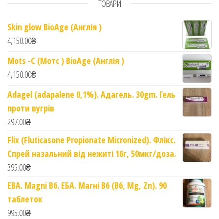
ТОВАРИ
Skin glow BioAge (Англія )
4,150.00
₴
Mots -C (Мотс ) BioAge (Англія )
4,150.00
₴
Adagel (adapalene 0,1%). Адагель. 30gm. Гель
проти вугрів
297.00
₴
Flix (Fluticasone Propionate Micronized). Флікс.
Спрей назальний від нежиті 16г, 50мкг/доза.
395.00
₴
EBA. Magni B6. ЕБА. Магні B6 (B6, Mg, Zn). 90
таблеток
995.00
₴