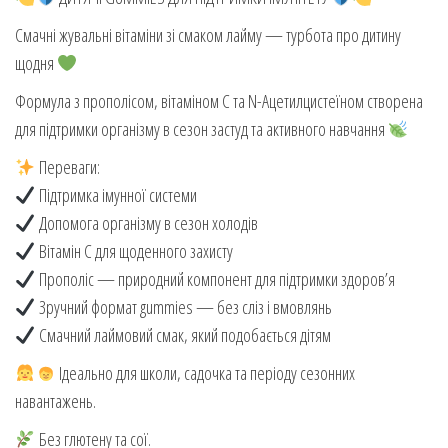
Смачні жувальні вітаміни зі смаком лайму — турбота про дитину
щодня
Формула з прополісом, вітаміном C та N-Ацетилцистеїном створена
для підтримки організму в сезон застуд та активного навчання
Переваги:
Підтримка імунної системи
Допомога організму в сезон холодів
Вітамін C для щоденного захисту
Прополіс — природний компонент для підтримки здоров’я
Зручний формат gummies — без сліз і вмовлянь
Смачний лаймовий смак, який подобається дітям
Ідеально для школи, садочка та періоду сезонних
навантажень.
Без глютену та сої.