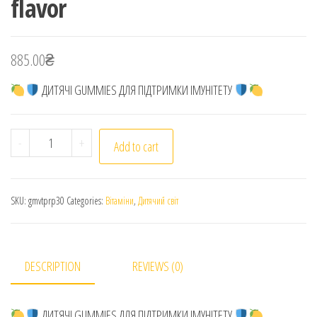
flavor
885.00
₴
ДИТЯЧІ GUMMIES ДЛЯ ПІДТРИМКИ ІМУНІТЕТУ
SofiLife. GummyVit Kids. Пропол Плюс. Смак лайма. 30 г
-
+
Add to cart
SKU:
gmvtprp30
Categories:
Вітаміни
,
Дитячий світ
DESCRIPTION
REVIEWS (0)
ДИТЯЧІ GUMMIES ДЛЯ ПІДТРИМКИ ІМУНІТЕТУ