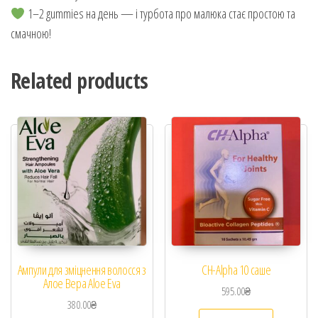
1–2 gummies на день — і турбота про малюка стає простою та
смачною!
Related products
Ампули для зміцнення волосся з
CH-Alpha 10 саше
Алое Вера Aloe Eva
595.00
₴
380.00
₴