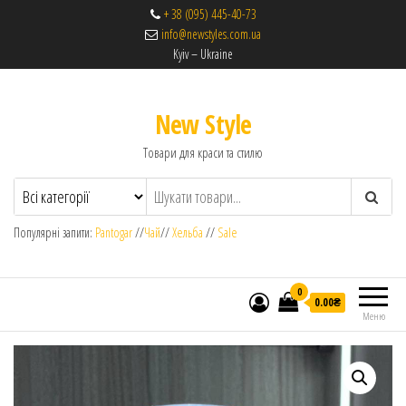
+ 38 (095) 445-40-73
info@newstyles.com.ua
Kyiv – Ukraine
New Style
Товари для краси та стилю
Популярні запити:
Pantogar
//
Чай
//
Хельба
//
Sale
0
0.00₴
Меню