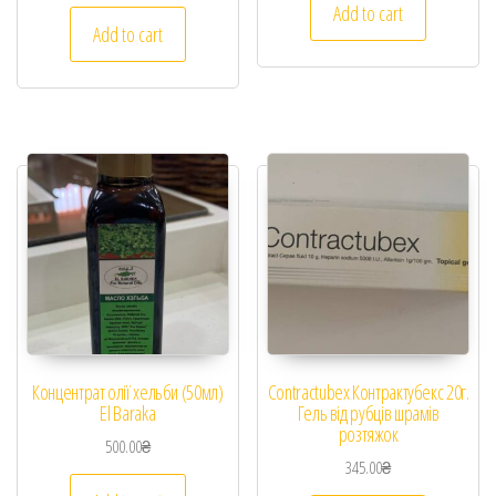
Add to cart
Add to cart
Концентрат олії хельби (50мл)
Contractubex Контрактубекс 20г.
El Baraka
Гель від рубців шрамів
розтяжок
500.00
₴
345.00
₴