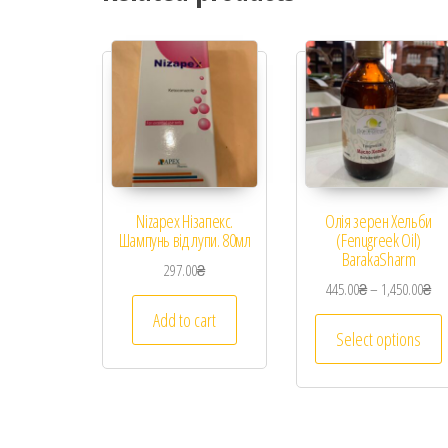
Nizapex Нізапекс.
Олія зерен Хельби
Шампунь від лупи. 80мл
(Fenugreek Oil)
BarakaSharm
297.00
₴
445.00
₴
–
1,450.00
₴
Add to cart
Select options