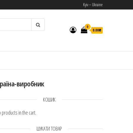
Kyiv – Ukraine
0
0.00₴
И
раїна-виробник
КОШИК
 products in the cart.
ШУКАТИ ТОВАР