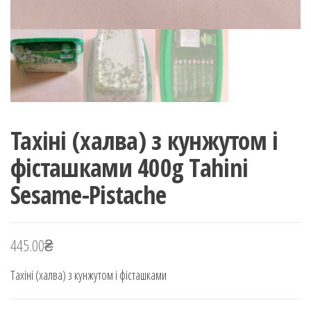
Тахіні (халва) з кунжутом і
фісташками 400g Tahini
Sesame-Pistache
445.00
₴
Тахіні (халва) з кунжутом і фісташками