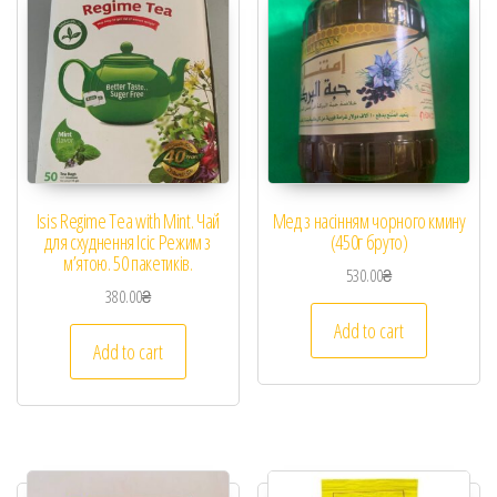
Isis Regime Tea with Mint. Чай
Мед з насінням чорного кмину
для схуднення Ісіс Режим з
(450г бруто)
м’ятою. 50 пакетиків.
530.00
₴
380.00
₴
Add to cart
Add to cart