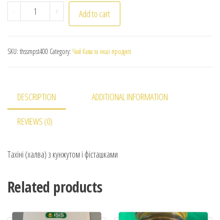
Тахіні (халва) з кунжутом і фісташками 400g Tahini S
-
+
Add to cart
SKU:
thssmpst400
Category:
Чай Кава та інші продукті
DESCRIPTION
ADDITIONAL INFORMATION
REVIEWS (0)
Тахіні (халва) з кунжутом і фісташками
Related products