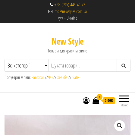
+ 38 (095) 445-40-73
info@newstyles.com.ua
Kyiv – Ukraine
New Style
Товари для краси та стилю
Популярні запити:
Pantogar
//
Чай
//
Хельба
//
Sale
0
0.00₴
Меню