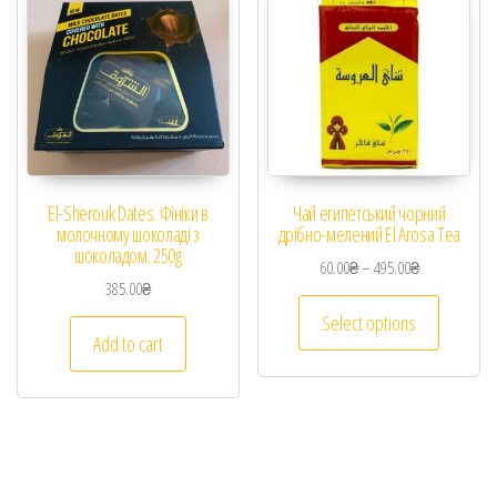
El-Sherouk Dates. Фініки в
Чай египетський чорний
молочному шоколаді з
дрібно-мелений El Arosa Tea
шоколадом. 250g
60.00
₴
–
495.00
₴
385.00
₴
Select options
Add to cart