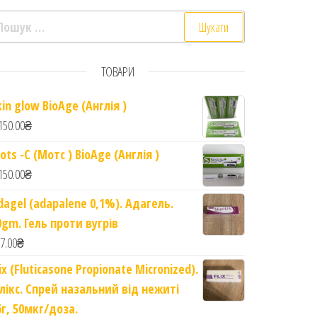
ошук:
ТОВАРИ
kin glow BioAge (Англія )
150.00
₴
ін (тамсулозину гідрохлорид 0,4 мг). 28 капсул quantity
ots -C (Мотс ) BioAge (Англія )
150.00
₴
dagel (adapalene 0,1%). Адагель.
0gm. Гель проти вугрів
7.00
₴
lix (Fluticasone Propionate Micronized).
лікс. Спрей назальний від нежиті
6г, 50мкг/доза.