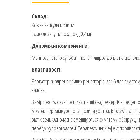
Склад:
Кожна капсула містить:
Тамсулозину гідрохлорид 0,4 мг.
Допоміжні компоненти:
Манітол, натрію сульфат, полівінілпіролідон, етилцелюло
Властивості:
Блокатор α-адренергічних рецепторів; засіб для симптом
залози.
Вибірково блокує постсинаптичні α-адренергічні рецепт
міхура, передміхурової залози та уретри. В результаті зн
відтік сечі. Одночасно зменшуються симптоми обструкції 
передміхурової залози. Терапевтичний ефект проявляєтьс