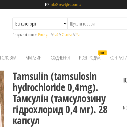
info@newstyles.com.ua
Популярні запити:
Pantogar
//
Чай
//
Хельба
//
Sale
HOT!
ГОЛОВНА
МАГАЗИН
СХУДНЕННЯ
РОЗПРОДАЖ
КОНТАКТ
Tamsulin (tamsulosin
К
hydrochloride 0,4mg).
Тамсулін (тамсулозину
гідрохлорид 0,4 мг). 28
No
капсул