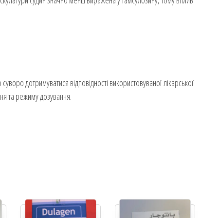
ускулатури судин значно менш виражена у тамсулозину, тому вплив
 суворо дотримуватися відповідності використовуваної лікарської
ня та режиму дозування.