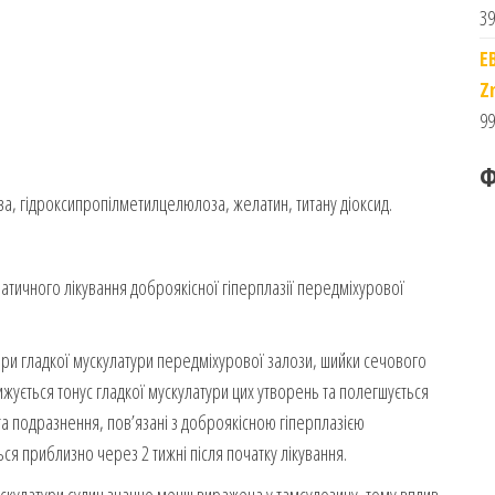
39
E
Z
99
Ф
за, гідроксипропілметилцелюлоза, желатин, титану діоксид.
атичного лікування доброякісної гіперплазії передміхурової
ори гладкої мускулатури передміхурової залози, шийки сечового
ижується тонус гладкої мускулатури цих утворень та полегшується
та подразнення, пов’язані з доброякісною гіперплазією
я приблизно через 2 тижні після початку лікування.