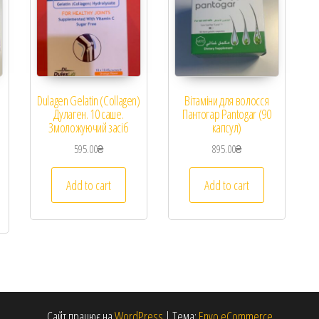
Dulagen Gelatin (Collagen)
Вітаміни для волосся
Дулаген. 10 саше.
Пантогар Pantogar (90
Змоложуючий засіб
капсул)
595.00
₴
895.00
₴
Add to cart
Add to cart
Сайт працює на
WordPress
|
Тема:
Envo eCommerce