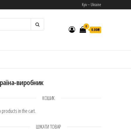
Kyiv – Ukraine
0
0.00₴
И
раїна-виробник
КОШИК
 products in the cart.
ШУКАТИ ТОВАР