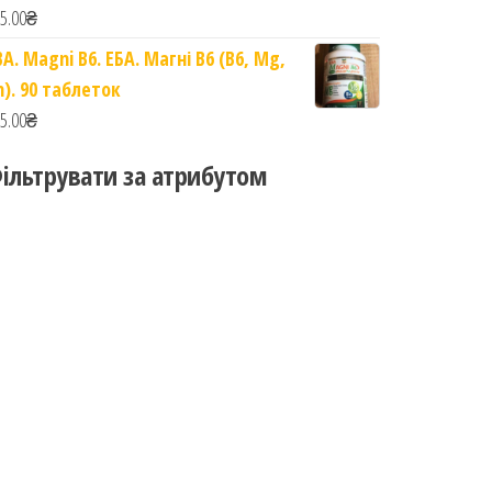
5.00
₴
BA. Magni B6. ЕБА. Магні B6 (B6, Mg,
n). 90 таблеток
5.00
₴
ільтрувати за атрибутом