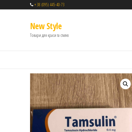
+ 38 (095) 445-40-73
New Style
Товари для краси та стилю