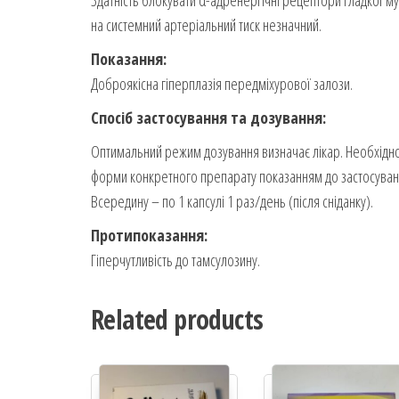
Здатність блокувати α-адренергічні рецептори гладкої м
на системний артеріальний тиск незначний.
Показання:
Доброякісна гіперплазія передміхурової залози.
Спосіб застосування та дозування:
Оптимальний режим дозування визначає лікар. Необхідно
форми конкретного препарату показанням до застосуван
Всередину – по 1 капсулі 1 раз/день (після сніданку).
Протипоказання:
Гіперчутливість до тамсулозину.
Related products