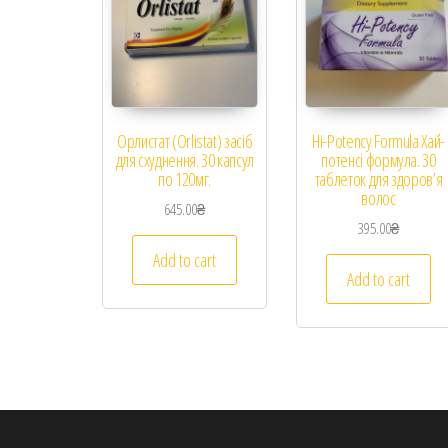
Орлистат (Orlistat) засіб
Hi-Potency Formula Хай-
для схуднення. 30 капсул
потенсі формула. 30
по 120мг.
таблеток для здоров’я
волос
645.00
₴
395.00
₴
Add to cart
Add to cart