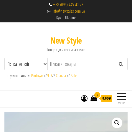
+ 38 (095) 445-40-73
info@newstyles.com.ua
Kyiv – Ukraine
New Style
Товари для краси та стилю
Популярні запити:
Pantogar
//
Чай
//
Хельба
//
Sale
0
0.00₴
Меню