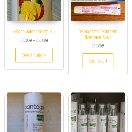
Масло манго (mango oil)
Зубна паста Depurdent
Депурдент 50мл
300.00
₴
–
850.00
₴
380.00
₴
Select options
Add to cart