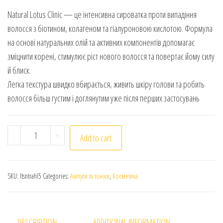
Natural Lotus Clinic — це інтенсивна сироватка проти випадіння
волосся з біотином, колагеном та гіалуроновою кислотою. Формула
на основі натуральних олій та активних компонентів допомагає
зміцнити корені, стимулює ріст нового волосся та повертає йому силу
й блиск.
Легка текстура швидко вбирається, живить шкіру голови та робить
волосся більш густим і доглянутим уже після перших застосувань
TNG. Natural Lotus Clinic. Сироватка для волосся проти 
-
+
Add to cart
SKU:
ltsntrahl5
Categories:
Ампули та тоніки
,
Косметика
DESCRIPTION
ADDITIONAL INFORMATION