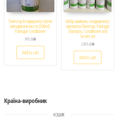
Пантогар Кондиціонер проти
Набір шампунь, кондиціонер і
випадіння волосся (500ml).
сироватка Пантогар. Pantogar
Pantogar Conditioner
Shampoo, Conditioner and
Serum set
995.00
₴
2,895.00
₴
Add to cart
Add to cart
Країна-виробник
КОШИК