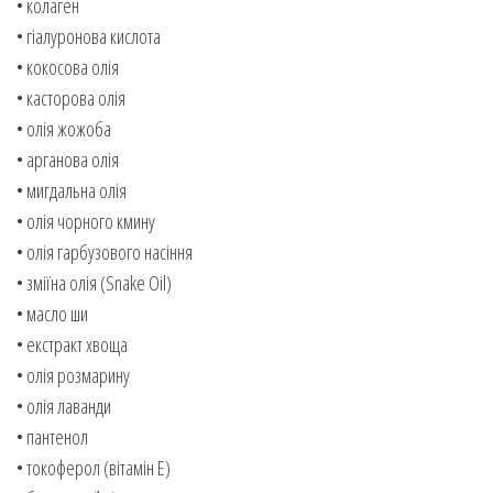
• колаген
• гіалуронова кислота
• кокосова олія
• касторова олія
• олія жожоба
• арганова олія
• мигдальна олія
• олія чорного кмину
• олія гарбузового насіння
• зміїна олія (Snake Oil)
• масло ши
• екстракт хвоща
• олія розмарину
• олія лаванди
• пантенол
• токоферол (вітамін Е)