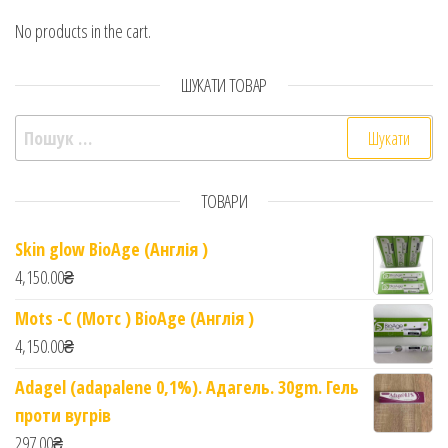
No products in the cart.
ШУКАТИ ТОВАР
Пошук:
ТОВАРИ
Skin glow BioAge (Англія )
4,150.00
₴
Mots -C (Мотс ) BioAge (Англія )
4,150.00
₴
Adagel (adapalene 0,1%). Адагель. 30gm. Гель
проти вугрів
297.00
₴