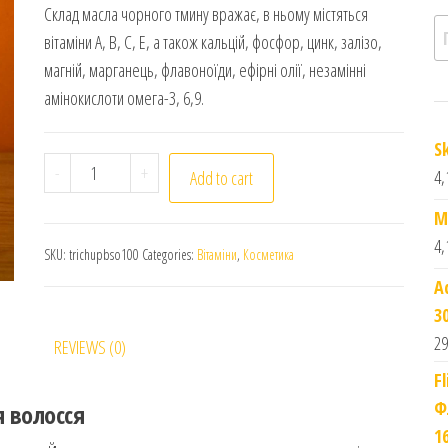
Склад масла чорного тмину вражає, в ньому містяться
П
вітаміни А, В, С, Е, а також кальцій, фосфор, цинк, залізо,
магній, марганець, флавоноїди, ефірні олії, незамінні
амінокислоти омега-3, 6,9.
S
Trichup. Олія Чорного Кмину для волосся. 100ml. Bl
-
+
4,
Add to cart
M
4,
SKU:
trichupbso100
Categories:
Вітаміни
,
Косметика
A
3
29
REVIEWS (0)
F
Ф
 волосся
1