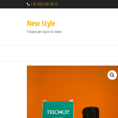
+ 38 (095) 445-40-73
New Style
Товари для краси та стилю