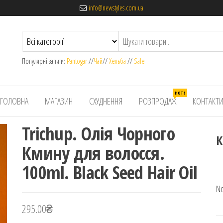
info@newstyles.com.ua
Популярні запити:
Pantogar
//
Чай
//
Хельба
//
Sale
HOT!
ГОЛОВНА
МАГАЗИН
СХУДНЕННЯ
РОЗПРОДАЖ
КОНТАКТ
Trichup. Олія Чорного
К
Кмину для волосся.
100ml. Black Seed Hair Oil
No
295.00
₴