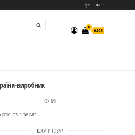
Kyiv – Ukraine
0
0.00₴
И
раїна-виробник
КОШИК
 products in the cart.
ШУКАТИ ТОВАР