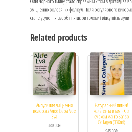
Олія чорного тмину стало справжнім хітом в догляді за в
зміцненню волосяних фолікул. Після регулярного викори
стане усунення свербіння шкіри голови і відсутність лупи
Related products
Ампули для зміцнення
Натуральний питний
волосся з Алое Вера Aloe
колаген та вітамін C зі
Eva
смаком манго Sanso
Collagen (330ml)
380.00
₴
945.00
₴