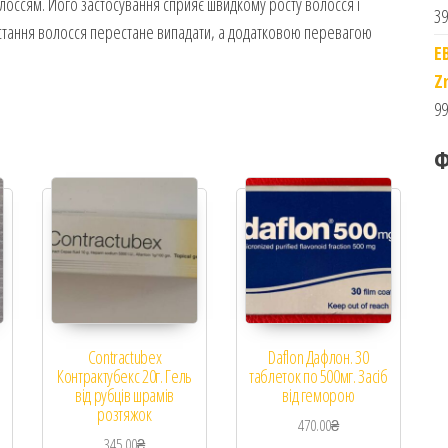
олоссям. Його застосування сприяє швидкому росту волосся і
39
стання волосся перестане випадати, а додатковою перевагою
E
Z
99
Ф
Contractubex
Daflon Дафлон. 30
Контрактубекс 20г. Гель
таблеток по 500мг. Засіб
від рубців шрамів
від геморою
розтяжок
470.00
₴
345.00
₴