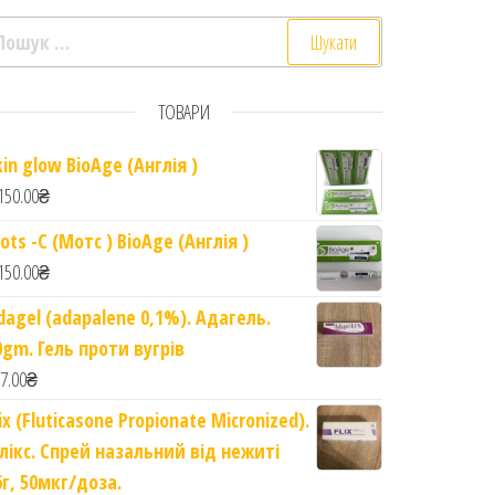
ошук:
ТОВАРИ
kin glow BioAge (Англія )
ack Seed Hair Oil quantity
150.00
₴
ots -C (Мотс ) BioAge (Англія )
150.00
₴
dagel (adapalene 0,1%). Адагель.
0gm. Гель проти вугрів
7.00
₴
lix (Fluticasone Propionate Micronized).
лікс. Спрей назальний від нежиті
6г, 50мкг/доза.