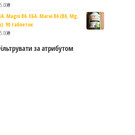
5.00
₴
BA. Magni B6. ЕБА. Магні B6 (B6, Mg,
n). 90 таблеток
5.00
₴
ільтрувати за атрибутом