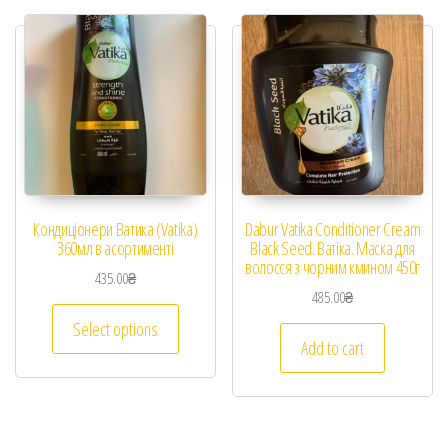
Кондиціонери Ватика (Vatika)
Dabur Vatika Conditioner Cream
360мл в асортименті
Black Seed. Ватіка. Маска для
волосся з чорним кмином 450г
435.00
₴
485.00
₴
Select options
Add to cart