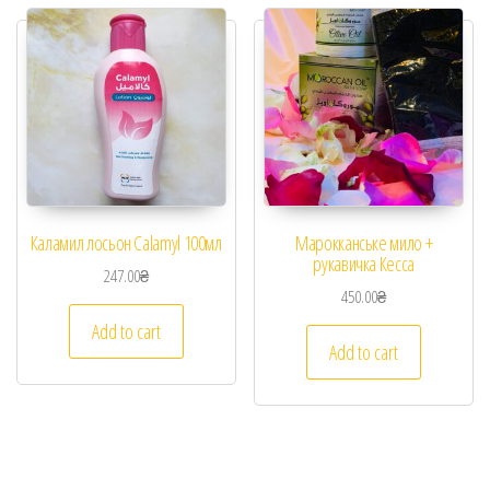
Каламил лосьон Calamyl 100мл
Марокканське мило +
рукавичка Кесса
247.00
₴
450.00
₴
Add to cart
Add to cart