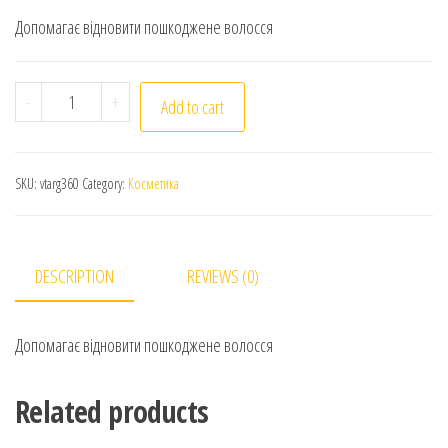
Допомагає відновити пошкоджене волосся
Vatika. Аргановий шампунь проти ламкості. 360мл. A
-
+
Add to cart
SKU:
vtarg360
Category:
Косметика
DESCRIPTION
REVIEWS (0)
Допомагає відновити пошкоджене волосся
Related products