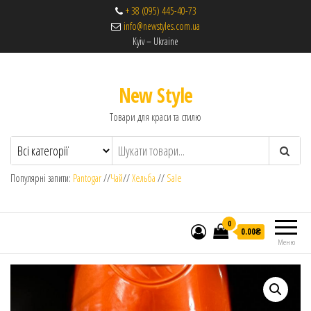
+ 38 (095) 445-40-73
info@newstyles.com.ua
Kyiv – Ukraine
New Style
Товари для краси та стилю
Популярні запити:
Pantogar
//
Чай
//
Хельба
//
Sale
0
0.00₴
Меню