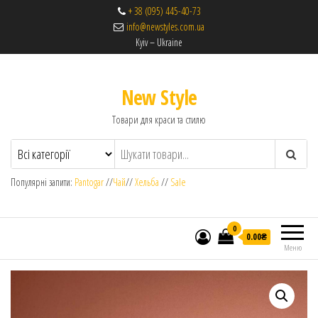
+ 38 (095) 445-40-73
info@newstyles.com.ua
Kyiv – Ukraine
New Style
Товари для краси та стилю
Популярні запити:
Pantogar
//
Чай
//
Хельба
//
Sale
0
0.00₴
Меню