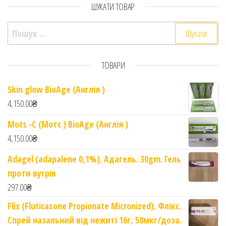
ШУКАТИ ТОВАР
Пошук:
ТОВАРИ
Skin glow BioAge (Англія )
4,150.00
₴
Mots -C (Мотс ) BioAge (Англія )
4,150.00
₴
Adagel (adapalene 0,1%). Адагель. 30gm. Гель
проти вугрів
297.00
₴
Flix (Fluticasone Propionate Micronized). Флікс.
Спрей назальний від нежиті 16г, 50мкг/доза.