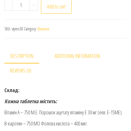
Vitayami. Вітайамі. Гематини, вітаміни, мінерали. 30 
-
+
Add to cart
SKU:
vtymo30
Category:
Вітаміни
DESCRIPTION
ADDITIONAL INFORMATION
REVIEWS (0)
Склад:
Кожна таблетка містить:
Вітамін A – 750 M.E. Порошок ацетату вітаміну E 30 мг (екв. E-15ME).
В-каротин – 750 МО Фолієва кислота – 400 мкг.