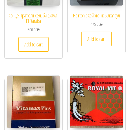
Концентрат олії хельби (50мл)
Hairtonic Хейртонік 60 капсул
El Baraka
475.00
₴
500.00
₴
Add to cart
Add to cart