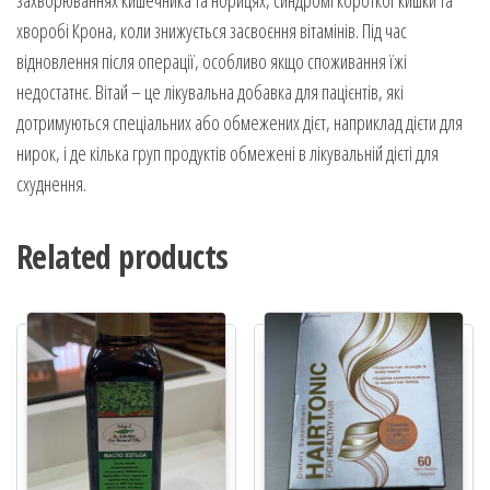
захворюваннях кишечника та норицях, синдромі короткої кишки та
хворобі Крона, коли знижується засвоєння вітамінів. Під час
відновлення після операції, особливо якщо споживання їжі
недостатнє. Вітай – це лікувальна добавка для пацієнтів, які
дотримуються спеціальних або обмежених дієт, наприклад дієти для
нирок, і де кілька груп продуктів обмежені в лікувальній дієті для
схуднення.
Related products