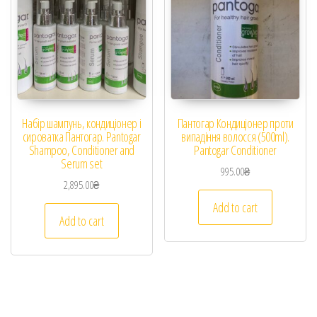
Набір шампунь, кондиціонер і
Пантогар Кондиціонер проти
сироватка Пантогар. Pantogar
випадіння волосся (500ml).
Shampoo, Conditioner and
Pantogar Conditioner
Serum set
995.00
₴
2,895.00
₴
Add to cart
Add to cart