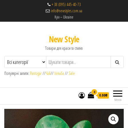
+ 38 (095) 445-40-73
info@newstyles.com.ua
Kyiv – Ukraine
New Style
Товари для краси та стилю
Популярні запити:
Pantogar
//
Чай
//
Хельба
//
Sale
0
0.00₴
Меню