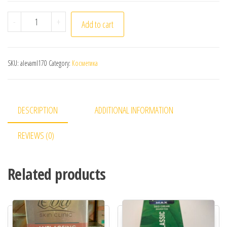
Aloe Eva. Олія для зміцнення волосся з алое вера та е
-
+
Add to cart
SKU:
alevaml170
Category:
Косметика
DESCRIPTION
ADDITIONAL INFORMATION
REVIEWS (0)
Related products