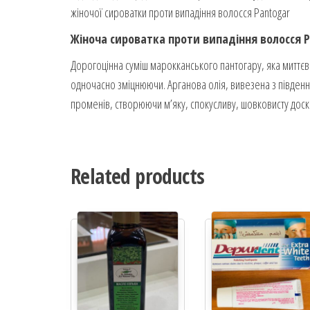
жіночої сироватки проти випадіння волосся Pantogar
Жіноча сироватка проти випадіння волосся 
Дорогоцінна суміш марокканського пантогару, яка миттєво
одночасно зміцнюючи.
Арганова олія, вивезена з півден
променів, створюючи м’яку, спокусливу, шовковисту доск
Related products