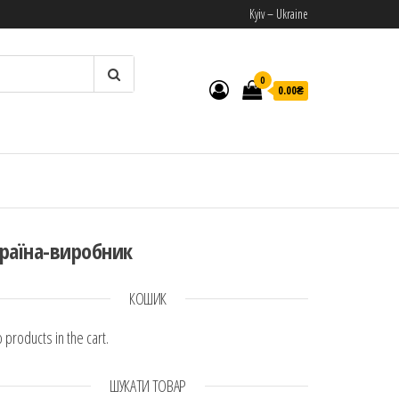
Kyiv – Ukraine
0
0.00₴
И
раїна-виробник
КОШИК
 products in the cart.
ШУКАТИ ТОВАР