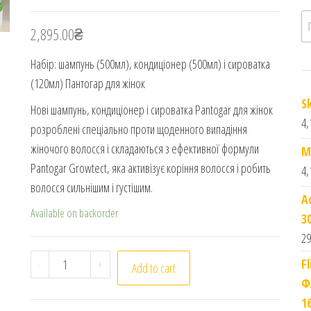
П
2,895.00
₴
Набір: шампунь (500мл), кондиціонер (500мл) і сироватка
(120мл) Пантогар для жінок
S
Нові шампунь, кондиціонер і сироватка Pantogar для жінок
4,
розроблені спеціально проти щоденного випадіння
жіночого волосся і складаються з ефективної формули
M
Pantogar Growtect, яка активізує коріння волосся і робить
4,
волосся сильнішим і густішим.
A
Available on backorder
3
29
Набір шампунь, кондиціонер і сироватка Пантогар
F
-
+
Add to cart
Ф
1