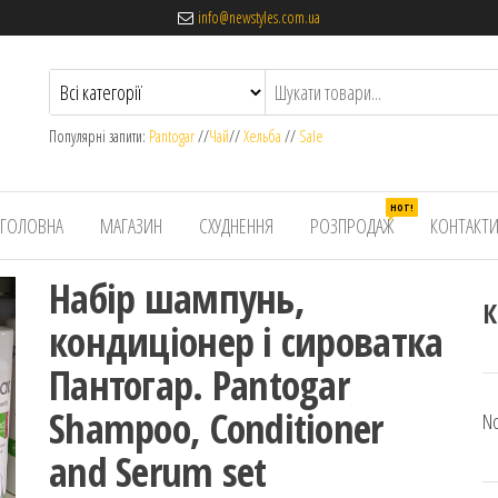
info@newstyles.com.ua
Популярні запити:
Pantogar
//
Чай
//
Хельба
//
Sale
HOT!
ГОЛОВНА
МАГАЗИН
СХУДНЕННЯ
РОЗПРОДАЖ
КОНТАКТ
Набір шампунь,
К
кондиціонер і сироватка
Пантогар. Pantogar
Shampoo, Conditioner
No
and Serum set