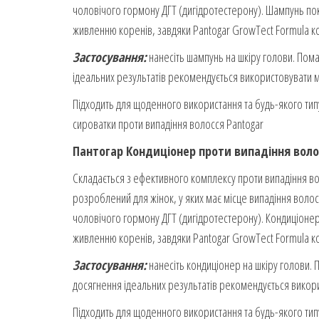
чоловічого гормону ДГТ (дигідротестерону).
Шампунь пок
живленню коренів, завдяки Pantogar GrowTect Formula кор
Застосування:
нанесіть шампунь на шкіру голови.
Пома
ідеальних результатів рекомендується використовувати мі
Підходить для щоденного використання та будь-якого тип
сироватки проти випадіння волосся Pantogar
Пантогар Кондиціонер проти випадіння воло
Складається з ефективного комплексу проти випадіння во
розроблений для жінок, у яких має місце випадіння во
чоловічого гормону ДГТ (дигідротестерону).
Кондиціонер
живленню коренів, завдяки Pantogar GrowTect Formula кор
Застосування:
нанесіть кондиціонер на шкіру голови.
П
досягнення ідеальних результатів рекомендується викорис
Підходить для щоденного використання та будь-якого тип