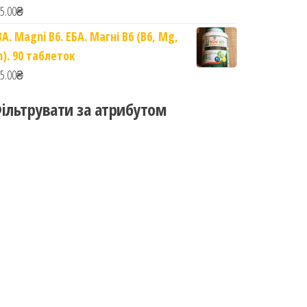
5.00
₴
BA. Magni B6. ЕБА. Магні B6 (B6, Mg,
n). 90 таблеток
5.00
₴
ільтрувати за атрибутом