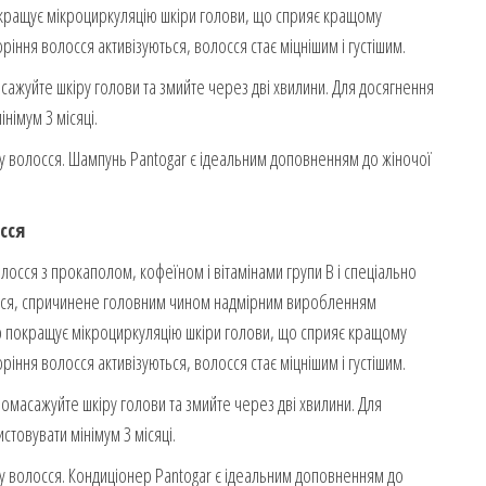
ращує мікроциркуляцію шкіри голови, що сприяє кращому
іння волосся активізуються, волосся стає міцнішим і густішим.
сажуйте шкіру голови та змийте через дві хвилини.
Для досягнення
німум 3 місяці.
у волосся.
Шампунь Pantogar є ідеальним доповненням до жіночої
сся
лосся з прокаполом, кофеїном і вітамінами групи В і спеціально
лосся, спричинене головним чином надмірним виробленням
 покращує мікроциркуляцію шкіри голови, що сприяє кращому
іння волосся активізуються, волосся стає міцнішим і густішим.
омасажуйте шкіру голови та змийте через дві хвилини.
Для
товувати мінімум 3 місяці.
у волосся.
Кондиціонер Pantogar є ідеальним доповненням до