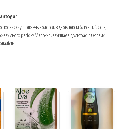
Pantogar
 проникає у стрижень волосся, відновлюючи блиск і м’якість,
но-західного регіону Марокко, захищає від ультрафіолетових
оналість.