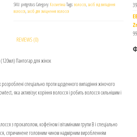
39
SKU:
pntgrstscs
Category:
Косметика
Tags:
волосся
,
засіб від випадіння
волосся
,
засіб для зміцнення волосся
E
Z
99
REVIEWS (0)
Ф
 (120мл) Пантогар для жінок
ок розроблені спеціально проти щоденного випадіння жіночого
wtect, яка активізує коріння волосся і робить волосся сильнішим і
лосся з прокаполом, кофеїном і вітамінами групи В і спеціально
лосся, спричинене головним чином надмірним виробленням