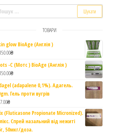
ошук:
ТОВАРИ
kin glow BioAge (Англія )
150.00
₴
ots -C (Мотс ) BioAge (Англія )
150.00
₴
dagel (adapalene 0,1%). Адагель.
0gm. Гель проти вугрів
7.00
₴
. Pantogar Shampoo, Conditioner and Serum set quantity
lix (Fluticasone Propionate Micronized).
лікс. Спрей назальний від нежиті
6г, 50мкг/доза.