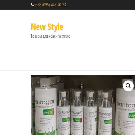
+ 38 (095) 445-40-73
New Style
Товари для краси та стилю