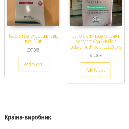
Nizapex Нізапекс. Шампунь від
Ева скін клінік колаген захист
лупи. 80мл
молодості (Eva Skin Clinic
collagen Youth defense) 20 plus
297.00
₴
600.00
₴
Add to cart
Add to cart
Країна-виробник