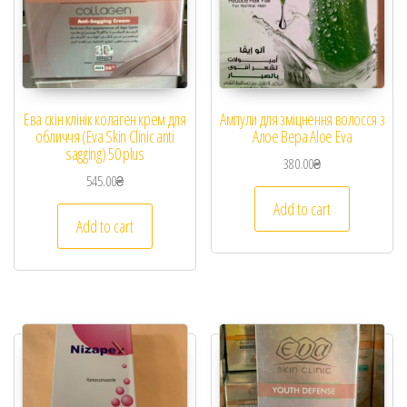
Ева скін клінік колаген крем для
Ампули для зміцнення волосся з
обличчя (Eva Skin Clinic anti
Алое Вера Aloe Eva
sagging) 50 plus
380.00
₴
545.00
₴
Add to cart
Add to cart