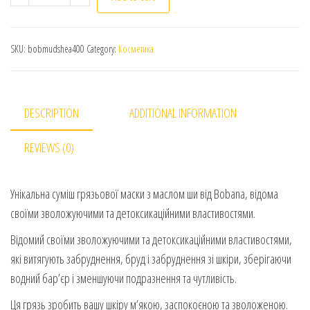
SKU:
bobmudshea400
Category:
Косметика
DESCRIPTION
ADDITIONAL INFORMATION
REVIEWS (0)
Унікальна суміш грязьової маски з маслом ши від Bobana, відома
своїми зволожуючими та детоксикаційними властивостями.
Відомий своїми зволожуючими та детоксикаційними властивостями,
які витягують забруднення, бруд і забруднення зі шкіри, зберігаючи
водний бар’єр і зменшуючи подразнення та чутливість.
Ця грязь зробить вашу шкіру м’якою, заспокоєною та зволоженою.