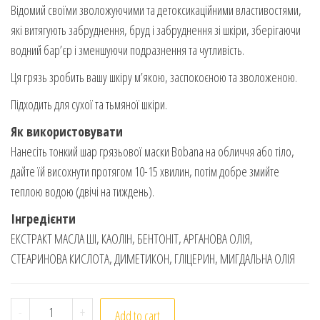
Відомий своїми зволожуючими та детоксикаційними властивостями,
які витягують забруднення, бруд і забруднення зі шкіри, зберігаючи
водний бар’єр і зменшуючи подразнення та чутливість.
Ця грязь зробить вашу шкіру м’якою, заспокоєною та зволоженою.
Підходить для сухої та тьмяної шкіри.
Як використовувати
Нанесіть тонкий шар грязьової маски Bobana на обличчя або тіло,
дайте їй висохнути протягом 10-15 хвилин, потім добре змийте
теплою водою (двічі на тиждень).
Інгредієнти
ЕКСТРАКТ МАСЛА ШІ, КАОЛІН, БЕНТОНІТ, АРГАНОВА ОЛІЯ,
СТЕАРИНОВА КИСЛОТА, ДИМЕТИКОН, ГЛІЦЕРИН, МИГДАЛЬНА ОЛІЯ
Bobana. Грязьова маска з маслом ши. 400г. Shea Butt
-
+
Add to cart