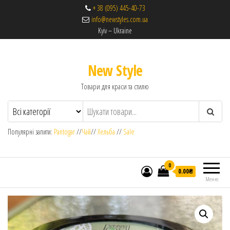
+ 38 (095) 445-40-73
info@newstyles.com.ua
Kyiv – Ukraine
New Style
Товари для краси та стилю
Популярні запити:
Pantogar
//
Чай
//
Хельба
//
Sale
0
0.00₴
Меню