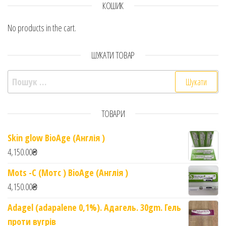
КОШИК
No products in the cart.
ШУКАТИ ТОВАР
Пошук:
ТОВАРИ
Skin glow BioAge (Англія )
4,150.00
₴
Mots -C (Мотс ) BioAge (Англія )
4,150.00
₴
Adagel (adapalene 0,1%). Адагель. 30gm. Гель
проти вугрів