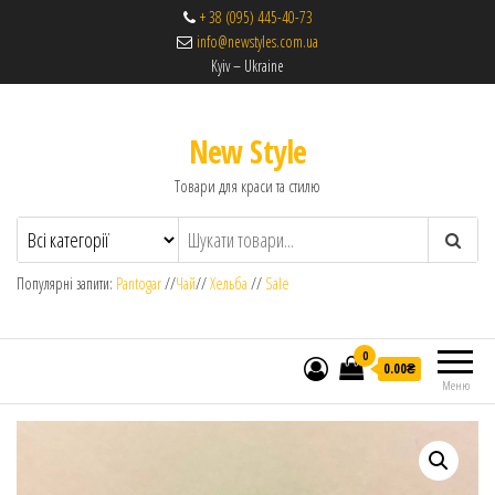
+ 38 (095) 445-40-73
info@newstyles.com.ua
Kyiv – Ukraine
New Style
Товари для краси та стилю
Популярні запити:
Pantogar
//
Чай
//
Хельба
//
Sale
0
0.00₴
Меню