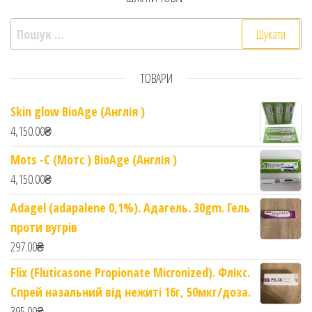
Пошук:
ТОВАРИ
Skin glow BioAge (Англія )
4,150.00
₴
Mots -C (Мотс ) BioAge (Англія )
4,150.00
₴
Adagel (adapalene 0,1%). Адагель. 30gm. Гель
проти вугрів
297.00
₴
Flix (Fluticasone Propionate Micronized). Флікс.
Спрей назальний від нежиті 16г, 50мкг/доза.
395.00
₴