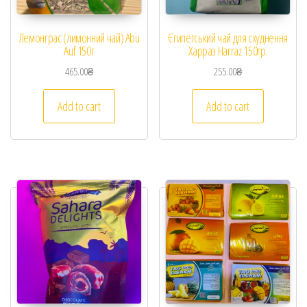
Лемонграс (лимонний чай) Abu
Єгипетський чай для схуднення
Auf 150г
Харраз Harraz 150гр.
465.00
₴
255.00
₴
Add to cart
Add to cart