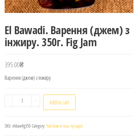
El Bawadi. Варення (джем) з
інжиру. 350г. Fig Jam
395.00
₴
Варення (джем) з інжиру
El Bawadi. Варення (джем) з інжиру. 350г. Fig Jam quan
-
+
Add to cart
SKU:
ekbawfig350
Category:
Чай Кава та інші продукті