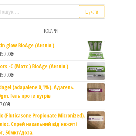
ошук:
ТОВАРИ
kin glow BioAge (Англія )
150.00
₴
Black Seed Oil quantity
ots -C (Мотс ) BioAge (Англія )
150.00
₴
dagel (adapalene 0,1%). Адагель.
0gm. Гель проти вугрів
7.00
₴
lix (Fluticasone Propionate Micronized).
лікс. Спрей назальний від нежиті
6г, 50мкг/доза.