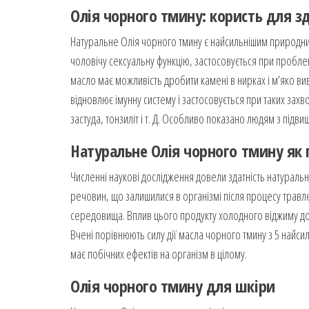
Олія
чорного тмину: користь для з
Натуральне Олія чорного тмину є найсильнішим природни
чоловічу сексуальну функцію, застосовується при проблем
масло має можливість дробити камені в нирках і м’яко ви
відновлює імунну систему і застосовується при таких захв
застуда, тонзиліт і т. Д. Особливо показано людям з під
Натуральне
Олія
чорного тмину як
Численні наукові дослідження довели здатність натуральн
речовин, що залишилися в організмі після процесу травл
середовища. Вплив цього продукту холодного віджиму дося
Вчені порівнюють силу дії масла чорного тмину з 5 найсил
має побічних ефектів на організм в цілому.
Олія
чорного тмину для шкіри