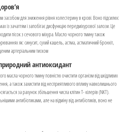
доров’я
м засобом для зниження рівня холестерину в крові. Воно підсилює
ах із зачаттям і запобігає дисфункцію передміхурової залози. Це
водити пісок з сечового міхура. Масло чорного тмину також
орюваннях як: синусит, сухий кашель, астма, астматичний бронхіт,
вищеним артеріальним тиском
 природний антиоксидант
ого масла чорного тмину повністю очистити організм від шкідливих
ення, а також захистити від несприятливого впливу навколишнього
гається за рахунок збільшення числа клітин Т- кілерів (NKT).
ьнішими антибіотиками, але на відміну від антибіотиків, воно не