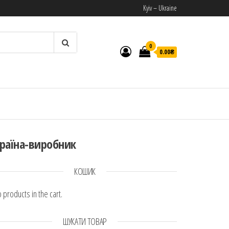
Kyiv – Ukraine
0
0.00₴
И
раїна-виробник
КОШИК
 products in the cart.
ШУКАТИ ТОВАР