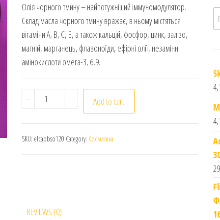
Олія чорного тмину – найпотужніший іммуномодулятор.
П
Склад масла чорного тмину вражає, в ньому містяться
вітаміни А, В, С, Е, а також кальцій, фосфор, цинк, залізо,
магній, марганець, флавоноїди, ефірні олії, незамінні
амінокислоти омега-3, 6,9.
S
4,
El Captain. Натуральна Олія Чорного Кмину. 120мл. 
-
+
Add to cart
M
4,
SKU:
elcapbso120
Category:
Косметика
A
3
29
F
Ф
REVIEWS (0)
1