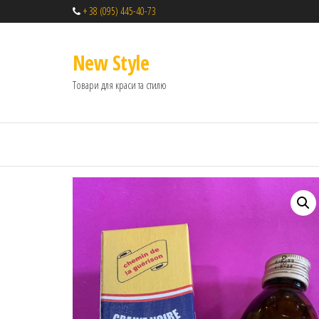
+ 38 (095) 445-40-73
New Style
Товари для краси та стилю