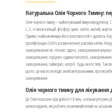
Натуральна
Олія
Чорного Тмину: пе
Олія чорного тмину – найпотужніший іммуномодулятор. Скл
С, Е, а також кальцій, фосфор, цинк, залізо, магній, марг
Одним з найважливіших його властивостей є здатність бо
проліферацію (тобто розмноження) ракових клітин. Нату
захворюваннях як: гепатит, цироз, захворювання шлунка 
захворювання; серцево-судинні патології, захворювання н
захворювання, гайморит, алергії будь-якого типу. Також
цього, це масло володіє антибактеріальними, протигрибк
захворювання.
Олія
чорного тмину для лікування 
Це Олія показано при діабеті I і II типу, оскільки регулює
антиоксиданти, які роблять позитивний вплив на загальний