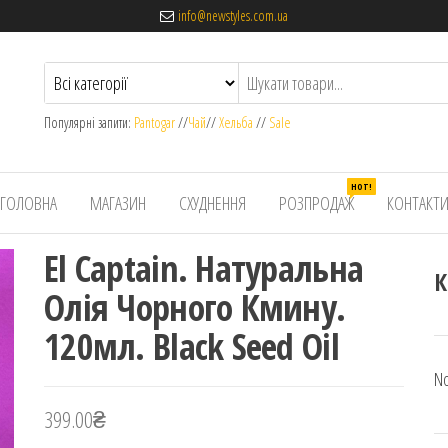
info@newstyles.com.ua
Популярні запити:
Pantogar
//
Чай
//
Хельба
//
Sale
HOT!
ГОЛОВНА
МАГАЗИН
СХУДНЕННЯ
РОЗПРОДАЖ
КОНТАКТ
El Captain. Натуральна
К
Олія Чорного Кмину.
120мл. Black Seed Oil
No
399.00
₴