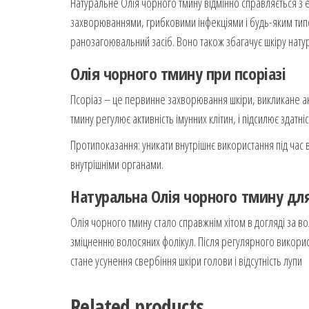
Натуральне Олія чорного тмину відмінно справляється з
захворюваннями, грибковими інфекціями і будь-яким типо
ранозагоювальний засіб. Воно також збагачує шкіру нат
Олія
чорного тмину при псоріазі
Псоріаз – це первинне захворювання шкіри, викликане 
тмину регулює активність імунних клітин, і підсилює здат
Протипоказання: уникати внутрішнє використання під час в
внутрішніми органами.
Натуральна
Олія
чорного тмину для
Олія чорного тмину стало справжнім хітом в догляді за в
зміцненню волосяних фолікул. Після регулярного викори
стане усунення свербіння шкіри голови і відсутність лупи
Related products