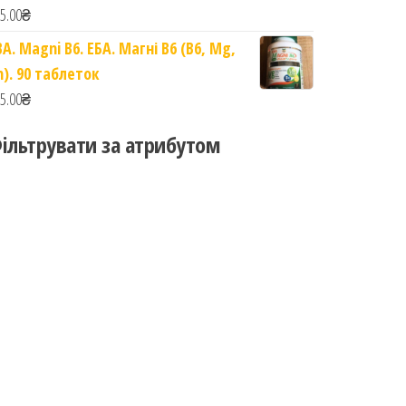
5.00
₴
BA. Magni B6. ЕБА. Магні B6 (B6, Mg,
n). 90 таблеток
5.00
₴
ільтрувати за атрибутом