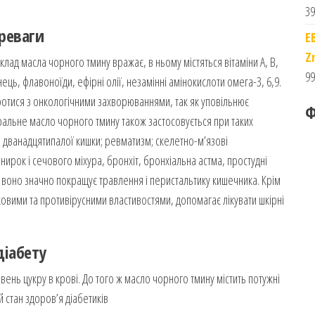
39
реваги
E
Z
ад масла чорного тмину вражає, в ньому містяться вітаміни А, В,
99
анець, флавоноїди, ефірні олії, незамінні амінокислоти омега-3, 6,9.
ротися з онкологічними захворюваннями, так як уповільнює
Ф
ральне масло чорного тмину також застосовується при таких
і дванадцятипалої кишки; ревматизм; скелетно-м’язові
ирок і сечового міхура, бронхіт, бронхіальна астма, простудні
 воно значно покращує травлення і перистальтику кишечника. Крім
овими та противірусними властивостями, допомагає лікувати шкірні
діабету
 рівень цукру в крові. До того ж масло чорного тмину містить потужні
 стан здоров’я діабетиків