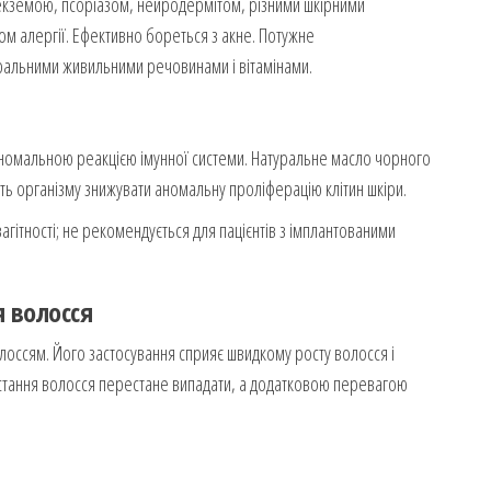
 екземою, псоріазом, нейродермітом, різними шкірними
м алергії. Ефективно бореться з акне. Потужне
уральними живильними речовинами і вітамінами.
аномальною реакцією імунної системи. Натуральне масло чорного
ність організму знижувати аномальну проліферацію клітин шкіри.
агітності; не рекомендується для пацієнтів з імплантованими
 волосся
олоссям. Його застосування сприяє швидкому росту волосся і
стання волосся перестане випадати, а додатковою перевагою