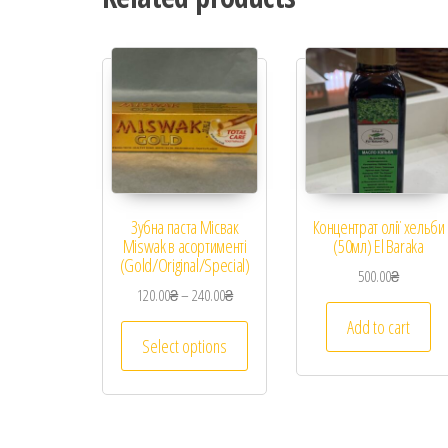
Зубна паста Місвак
Концентрат олії хельби
Miswak в асортименті
(50мл) El Baraka
(Gold/Original/Special)
500.00
₴
120.00
₴
–
240.00
₴
Add to cart
Select options