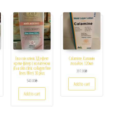
Ева скін клінік 3Д ефект
Calamine. Каламін
крем-філер з колагеном
лосьйон. 120мл
(Eva skin clinic collagen fine
397.00
₴
lines filler) 30 plus
540.00
₴
Add to cart
Add to cart