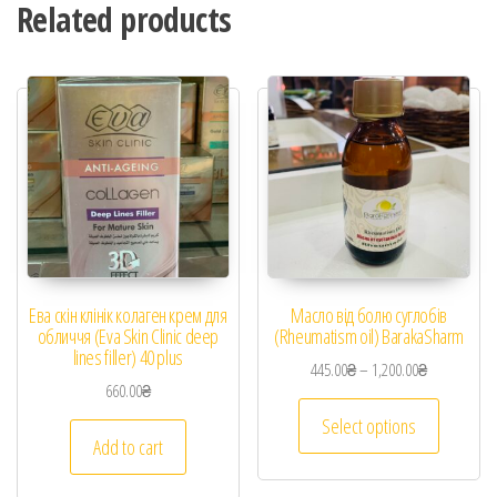
Related products
Ева скін клінік колаген крем для
Масло від болю суглобів
обличчя (Eva Skin Clinic deep
(Rheumatism oil) BarakaSharm
lines filler) 40 plus
445.00
₴
–
1,200.00
₴
660.00
₴
Select options
Add to cart