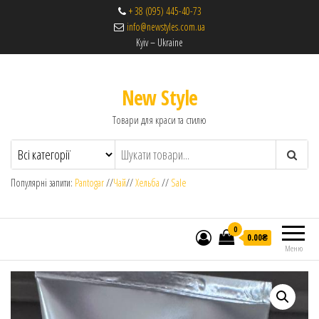
+ 38 (095) 445-40-73
info@newstyles.com.ua
Kyiv – Ukraine
New Style
Товари для краси та стилю
Популярні запити:
Pantogar
//
Чай
//
Хельба
//
Sale
0
0.00₴
Меню