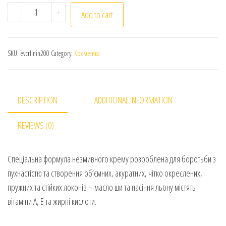
Eva Advanced Care. Curls Angle. Незмивний крем для к
-
+
Add to cart
SKU:
evcrllnin200
Category:
Косметика
DESCRIPTION
ADDITIONAL INFORMATION
REVIEWS (0)
Спеціальна формула незмивного крему розроблена для боротьби з
пухнастістю та створення об’ємних, акуратних, чітко окреслених,
пружних та стійких локонів – масло ши та насіння льону містять
вітаміни А, Е та жирні кислоти.