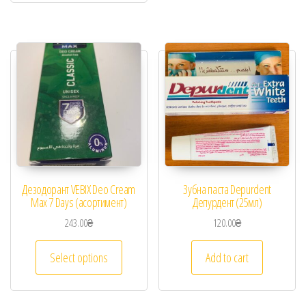
Дезодорант VEBIX Deo Cream
Зубна паста Depurdent
Max 7 Days (асортимент)
Депурдент (25мл)
243.00
₴
120.00
₴
Select options
Add to cart