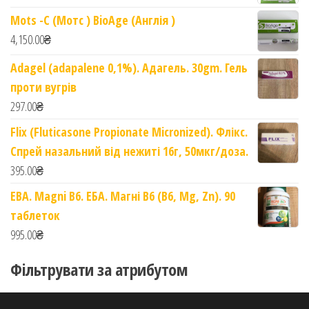
Mots -C (Мотс ) BioAge (Англія )
4,150.00
₴
Adagel (adapalene 0,1%). Адагель. 30gm. Гель
проти вугрів
297.00
₴
Flix (Fluticasone Propionate Micronized). Флікс.
Спрей назальний від нежиті 16г, 50мкг/доза.
395.00
₴
EBA. Magni B6. ЕБА. Магні B6 (B6, Mg, Zn). 90
таблеток
995.00
₴
Фільтрувати за атрибутом