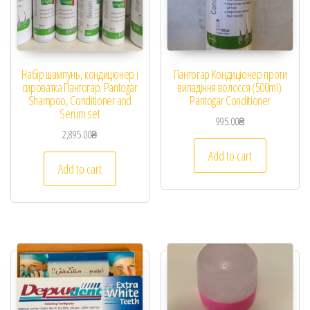
Набір шампунь, кондиціонер і
Пантогар Кондиціонер проти
сироватка Пантогар. Pantogar
випадіння волосся (500ml).
Shampoo, Conditioner and
Pantogar Conditioner
Serum set
995.00
₴
2,895.00
₴
Add to cart
Add to cart