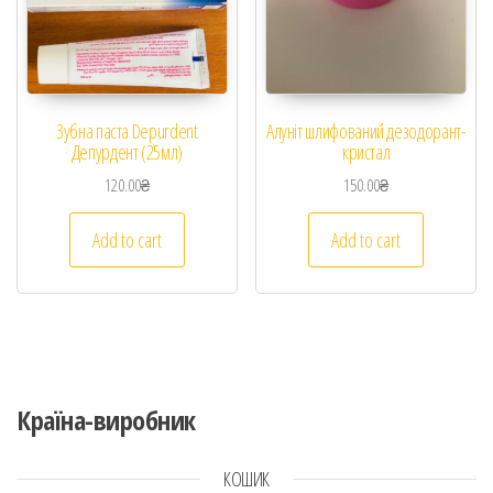
Зубна паста Depurdent
Алуніт шлифований дезодорант-
Депурдент (25мл)
кристал
120.00
₴
150.00
₴
Add to cart
Add to cart
Країна-виробник
КОШИК