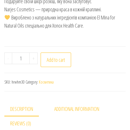
Подаруйте своїй шкірі розкіш, яку вона заслуговує.
Narjes Cosmetics — природна краса в кожній краплині.
Вироблено з натуральних інгредієнтів компанією El Mina for
Natural Oils спеціально для Xonox Health Care.
Narjes. Олія білого мускусу. Ароматерапія. 30мл. Whit
-
+
Add to cart
SKU:
hrwhm30
Category:
Косметика
DESCRIPTION
ADDITIONAL INFORMATION
REVIEWS (0)