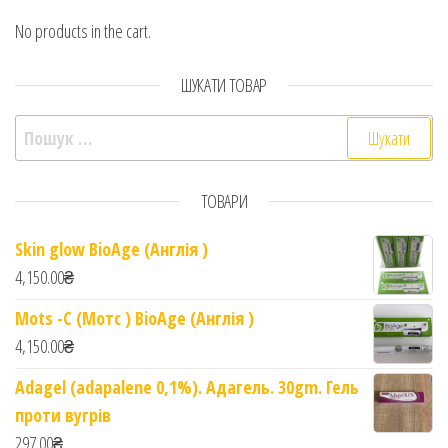
No products in the cart.
ШУКАТИ ТОВАР
Пошук:
ТОВАРИ
Skin glow BioAge (Англія )
4,150.00
₴
Mots -C (Мотс ) BioAge (Англія )
4,150.00
₴
Adagel (adapalene 0,1%). Адагель. 30gm. Гель
проти вугрів
297.00
₴