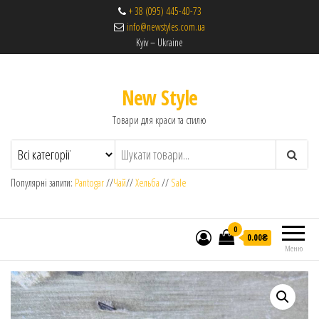
+ 38 (095) 445-40-73
info@newstyles.com.ua
Kyiv – Ukraine
New Style
Товари для краси та стилю
Популярні запити:
Pantogar
//
Чай
//
Хельба
//
Sale
0
0.00₴
Меню