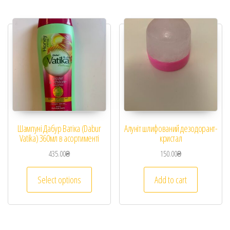
Шампуні Дабур Ватіка (Dabur
Алуніт шлифований дезодорант-
Vatika) 360мл в асортименті
кристал
435.00
₴
150.00
₴
Select options
Add to cart