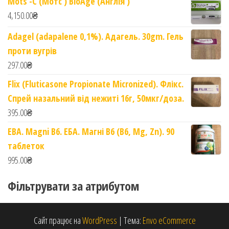
Mots -C (Мотс ) BioAge (Англія )
4,150.00
₴
Adagel (adapalene 0,1%). Адагель. 30gm. Гель
проти вугрів
297.00
₴
Flix (Fluticasone Propionate Micronized). Флікс.
Спрей назальний від нежиті 16г, 50мкг/доза.
395.00
₴
EBA. Magni B6. ЕБА. Магні B6 (B6, Mg, Zn). 90
таблеток
995.00
₴
Фільтрувати за атрибутом
Сайт працює на
WordPress
|
Тема:
Envo eCommerce