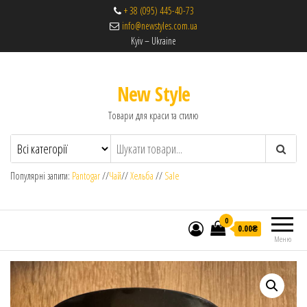
+ 38 (095) 445-40-73
info@newstyles.com.ua
Kyiv – Ukraine
New Style
Товари для краси та стилю
Популярні запити:
Pantogar
//
Чай
//
Хельба
//
Sale
0
0.00₴
Меню