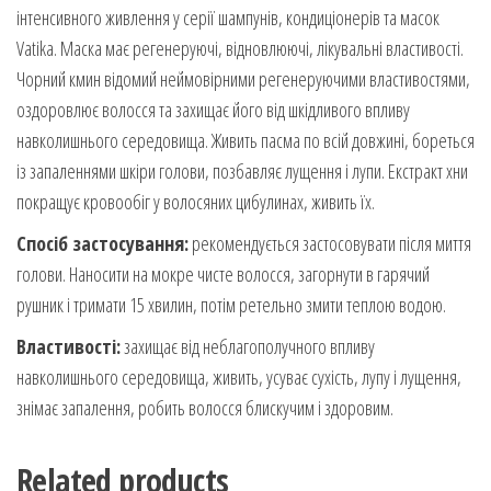
інтенсивного живлення у серії шампунів, кондиціонерів та масок
Vatika. Маска має регенеруючі, відновлюючі, лікувальні властивості.
Чорний кмин відомий неймовірними регенеруючими властивостями,
оздоровлює волосся та захищає його від шкідливого впливу
навколишнього середовища. Живить пасма по всій довжині, бореться
із запаленнями шкіри голови, позбавляє лущення і лупи. Екстракт хни
покращує кровообіг у волосяних цибулинах, живить їх.
Спосіб застосування:
рекомендується застосовувати після миття
голови. Наносити на мокре чисте волосся, загорнути в гарячий
рушник і тримати 15 хвилин, потім ретельно змити теплою водою.
Властивості:
захищає від неблагополучного впливу
навколишнього середовища, живить, усуває сухість, лупу і лущення,
знімає запалення, робить волосся блискучим і здоровим.
Related products