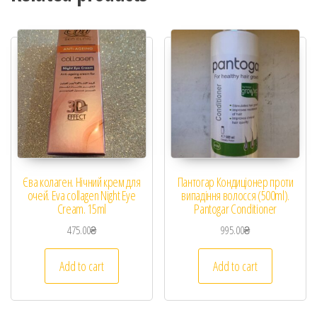
Єва колаген. Нічний крем для
Пантогар Кондиціонер проти
очей. Eva collagen Night Eye
випадіння волосся (500ml).
Cream. 15ml
Pantogar Conditioner
475.00
₴
995.00
₴
Add to cart
Add to cart