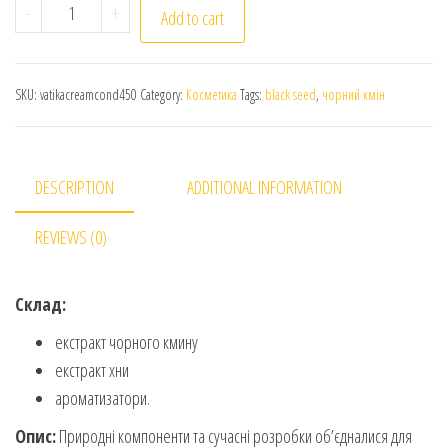
Dabur Vatika Conditioner Cream Black Seed. Ватіка. М
-
+
Add to cart
SKU:
vatikacreamcond450
Category:
Косметика
Tags:
black seed
,
чорний кмін
DESCRIPTION
ADDITIONAL INFORMATION
REVIEWS (0)
Склад:
екстракт чорного кмину
екстракт хни
ароматизатори.
Опис:
Природні компоненти та сучасні розробки об’єдналися для