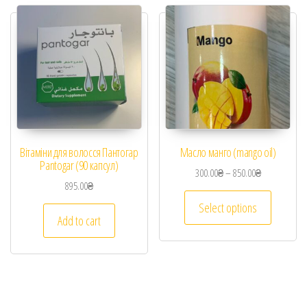
Вітаміни для волосся Пантогар
Масло манго (mango oil)
Pantogar (90 капсул)
300.00
₴
–
850.00
₴
895.00
₴
Select options
Add to cart