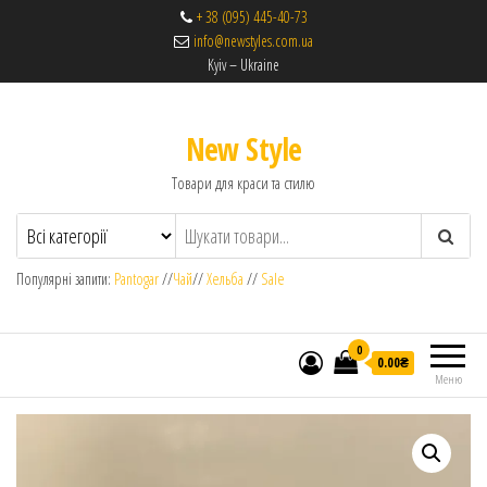
+ 38 (095) 445-40-73
info@newstyles.com.ua
Kyiv – Ukraine
New Style
Товари для краси та стилю
Популярні запити:
Pantogar
//
Чай
//
Хельба
//
Sale
0
0.00₴
Меню