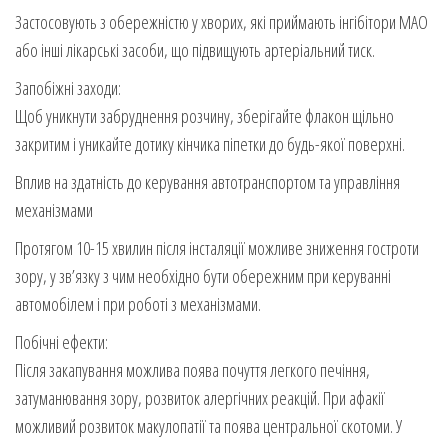
Застосовують з обережністю у хворих, які приймають інгібітори МАО
або інші лікарські засоби, що підвищують артеріальний тиск.
Запобіжні заходи:
Щоб уникнути забруднення розчину, зберігайте флакон щільно
закритим і уникайте дотику кінчика піпетки до будь-якої поверхні.
Вплив на здатність до керування автотранспортом та управління
механізмами
Протягом 10-15 хвилин після інсталяції можливе зниження гостроти
зору, у зв’язку з чим необхідно бути обережним при керуванні
автомобілем і при роботі з механізмами.
Побічні ефекти:
Після закапування можлива поява почуття легкого печіння,
затуманювання зору, розвиток алергічних реакцій. При афакії
можливий розвиток макулопатії та поява центральної скотоми. У