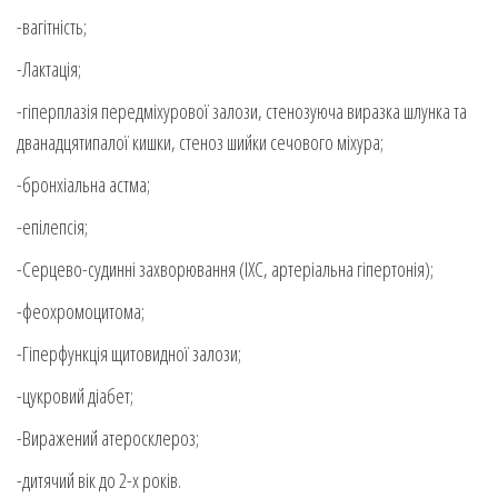
-вагітність;
-Лактація;
-гіперплазія передміхурової залози, стенозуюча виразка шлунка та
дванадцятипалої кишки, стеноз шийки сечового міхура;
-бронхіальна астма;
-епілепсія;
-Серцево-судинні захворювання (ІХС, артеріальна гіпертонія);
-феохромоцитома;
-Гіперфункція щитовидної залози;
-цукровий діабет;
-Виражений атеросклероз;
-дитячий вік до 2-х років.