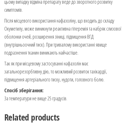
цьому випадку відміна препарату веде до зворотного розвитку
симптомів.
Після місцевого використання нафазоліну, що входить до складу
Окуметилу, може виникнути реактивна гіперемія та набряк слизової
оболонки очей, розширення зіниці, підвищення ВГД
(внутрішньоочний тиск). При тривалому використанні явище
подразнення тканин виникають найчастіше.
Так як при місцевому застосуванні нафазолін має
загальнорезорбтивну дію, то можливий розвиток тахікардії,
підвищення артеріального тиску, нудоти, головного болю.
Спосіб зберігання:
За температури не вище 25 градусів.
Related products