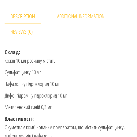
DESCRIPTION
ADDITIONAL INFORMATION
REVIEWS (0)
Склад:
Кожні 10 мл розчину містить:
Сульфат цинку 10 мг
Нафазоліну гідрохлорид 10 мг
Дифенгідраміну гідрохлорид 10 мг
Метиленовий синій 0,3 мг
Властивості:
Окуметил є комбінованим препаратом, що містить сульфат цинку,
дифенгідрамін і нафазолін.