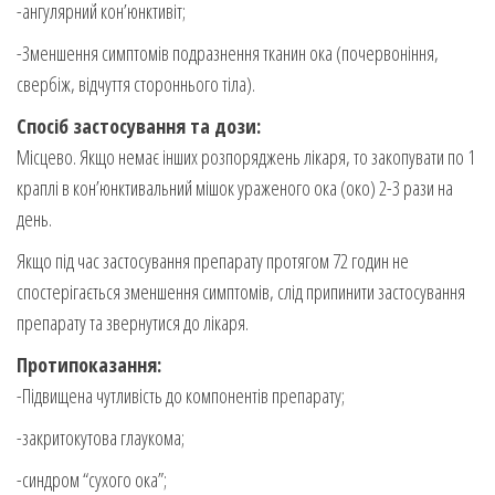
-ангулярний кон’юнктивіт;
-Зменшення симптомів подразнення тканин ока (почервоніння,
свербіж, відчуття стороннього тіла).
Спосіб застосування та дози:
Місцево. Якщо немає інших розпоряджень лікаря, то закопувати по 1
краплі в кон’юнктивальний мішок ураженого ока (око) 2-3 рази на
день.
Якщо під час застосування препарату протягом 72 годин не
спостерігається зменшення симптомів, слід припинити застосування
препарату та звернутися до лікаря.
Протипоказання:
-Підвищена чутливість до компонентів препарату;
-закритокутова глаукома;
-синдром “сухого ока”;