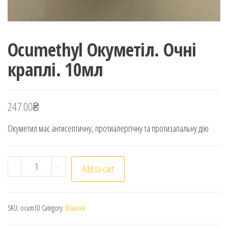
Ocumethyl Окуметіл. Очні
краплі. 10мл
247.00
₴
Окуметил має антисептичну, протиалергічну та протизапальну дію
Ocumethyl Окуметіл. Очні краплі. 10мл quantity
-
+
Add to cart
SKU:
ocum10
Category:
Вітаміни