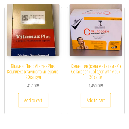
Вітамакс Плюс Vitamax Plus.
Колакоген (колаген і вітамін С)
Комплекс вітамінів та мінералів.
Collacogen (Collagen with vit C).
20 капсул
30 саше
417.00
₴
1,450.00
₴
Add to cart
Add to cart