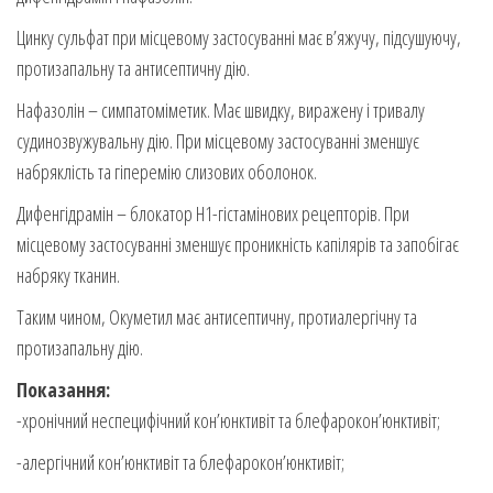
Цинку сульфат при місцевому застосуванні має в’яжучу, підсушуючу,
протизапальну та антисептичну дію.
Нафазолін – симпатоміметик. Має швидку, виражену і тривалу
судинозвужувальну дію. При місцевому застосуванні зменшує
набряклість та гіперемію слизових оболонок.
Дифенгідрамін – блокатор H1-гістамінових рецепторів. При
місцевому застосуванні зменшує проникність капілярів та запобігає
набряку тканин.
Таким чином, Окуметил має антисептичну, протиалергічну та
протизапальну дію.
Показання:
-хронічний неспецифічний кон’юнктивіт та блефарокон’юнктивіт;
-алергічний кон’юнктивіт та блефарокон’юнктивіт;