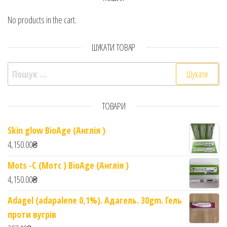
No products in the cart.
ШУКАТИ ТОВАР
Пошук:
ТОВАРИ
Skin glow BioAge (Англія )
4,150.00
₴
Mots -C (Мотс ) BioAge (Англія )
4,150.00
₴
Adagel (adapalene 0,1%). Адагель. 30gm. Гель
проти вугрів