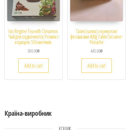
Isis Regime Tea with Cinnamon.
Тахіні (халва) з кунжутом і
Чай для схуднення Ісіс Режим з
фісташками 400g Tahini Sesame-
корицею. 50 пакетиків.
Pistache
380.00
₴
445.00
₴
Add to cart
Add to cart
Країна-виробник
КОШИК