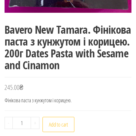
Bavero New Tamara. Фінікова
паста з кунжутом і корицею.
200г Dates Pasta with Sesame
and Cinamon
245.00
₴
Фінікова паста з кунжутом і корицею.
Bavero New Tamara. Фінікова паста з кунжутом і кори
-
+
Add to cart