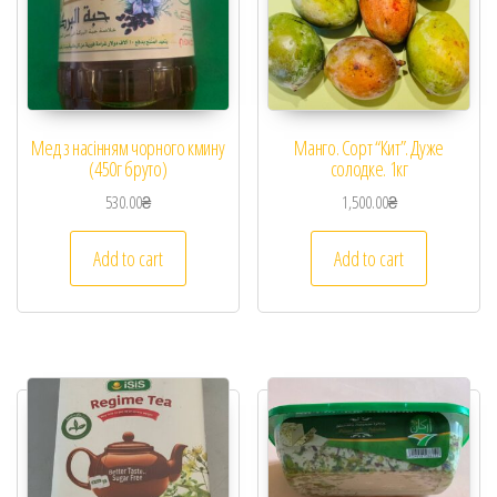
Мед з насінням чорного кмину
Манго. Сорт “Кит”. Дуже
(450г бруто)
солодке. 1кг
530.00
₴
1,500.00
₴
Add to cart
Add to cart