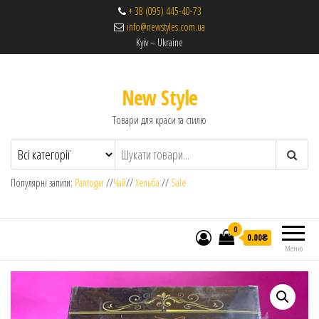
+ 38 (095) 445-40-73
info@newstyles.com.ua
Kyiv – Ukraine
New Style
Товари для краси та стилю
Популярні запити:
Pantogar
//
Чай
//
Хельба
//
Sale
0
0.00₴
Меню