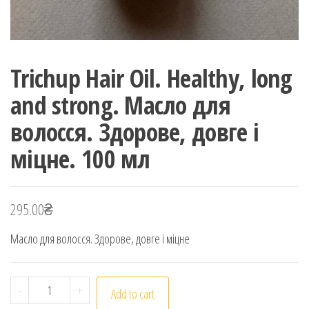
Trichup Hair Oil. Healthy, long
and strong. Масло для
волосся. Здорове, довге і
міцне. 100 мл
295.00
₴
Масло для волосся. Здорове, довге і міцне
Trichup Hair Oil. Healthy, long and strong. Масло для в
-
+
Add to cart