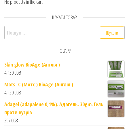
No products in the cart.
ШУКАТИ ТОВАР
Пошук:
ТОВАРИ
Skin glow BioAge (Англія )
4,150.00
₴
Mots -C (Мотс ) BioAge (Англія )
4,150.00
₴
Adagel (adapalene 0,1%). Адагель. 30gm. Гель
проти вугрів
297.00
₴