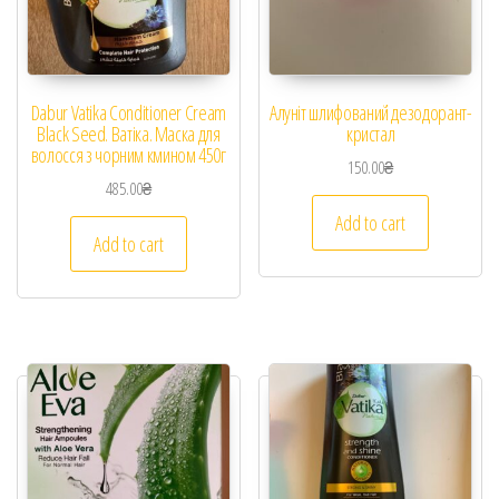
Dabur Vatika Conditioner Cream
Алуніт шлифований дезодорант-
Black Seed. Ватіка. Маска для
кристал
волосся з чорним кмином 450г
150.00
₴
485.00
₴
Add to cart
Add to cart