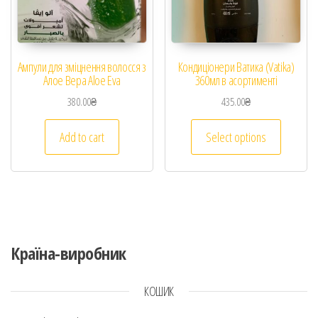
Ампули для зміцнення волосся з
Кондиціонери Ватика (Vatika)
Алое Вера Aloe Eva
360мл в асортименті
380.00
₴
435.00
₴
Add to cart
Select options
Країна-виробник
КОШИК