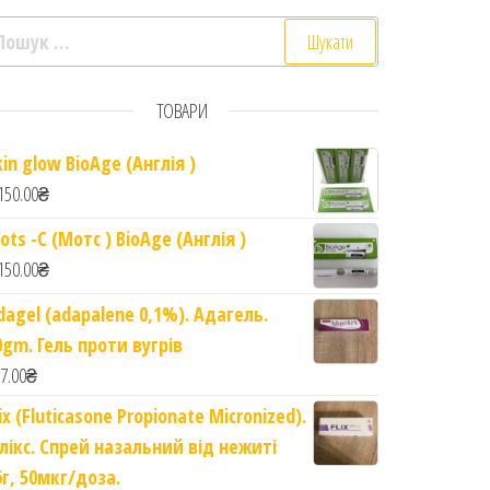
ошук:
ТОВАРИ
kin glow BioAge (Англія )
ka Black Seed. Strength and Shine. 400ml quantity
150.00
₴
ots -C (Мотс ) BioAge (Англія )
150.00
₴
dagel (adapalene 0,1%). Адагель.
0gm. Гель проти вугрів
7.00
₴
lix (Fluticasone Propionate Micronized).
лікс. Спрей назальний від нежиті
6г, 50мкг/доза.