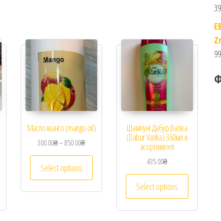
39
E
Z
99
Ф
Масло манго (mango oil)
Шампуні Дабур Ватіка
(Dabur Vatika) 360мл в
300.00
₴
–
850.00
₴
асортименті
435.00
₴
Select options
Select options