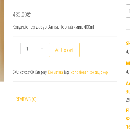
П
435.00
₴
Кондиціонер Дабур Ватіка. Чорний кмин. 400ml
S
Кондиціонер Дабур Ватіка. Чорний кмин. Dabur Vati
-
+
Add to cart
4,
M
4,
SKU:
cdvtbs400
Category:
Косметика
Tags:
conditioner
,
кондиціонер
A
3
REVIEWS (0)
29
F
Ф
1