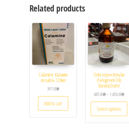
Related products
Calamine. Каламін
Олія зерен Хельби
лосьйон. 120мл
(Fenugreek Oil)
BarakaSharm
397.00
₴
445.00
₴
–
1,450.00
₴
Add to cart
Select options