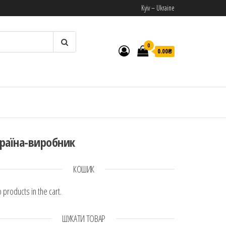
Kyiv – Ukraine
0
0.00₴
И
раїна-виробник
КОШИК
 products in the cart.
ШУКАТИ ТОВАР