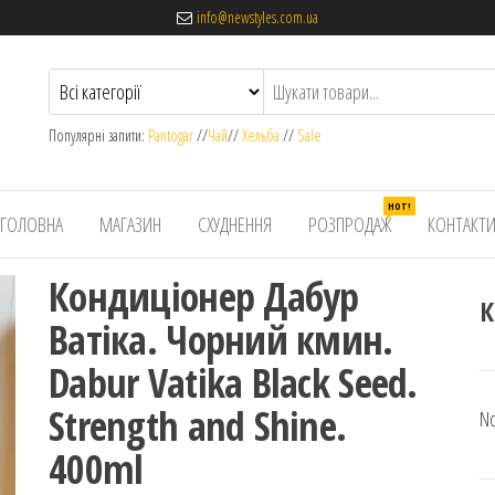
info@newstyles.com.ua
Популярні запити:
Pantogar
//
Чай
//
Хельба
//
Sale
HOT!
ГОЛОВНА
МАГАЗИН
СХУДНЕННЯ
РОЗПРОДАЖ
КОНТАКТ
Кондиціонер Дабур
К
Ватіка. Чорний кмин.
Dabur Vatika Black Seed.
Strength and Shine.
No
400ml