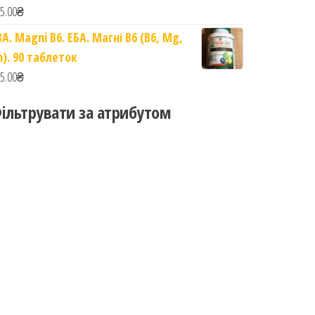
5.00
₴
BA. Magni B6. ЕБА. Магні B6 (B6, Mg,
n). 90 таблеток
5.00
₴
ільтрувати за атрибутом