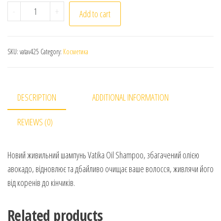
Vatika. Шампунь з олією авокадо. 425мл. Nourishing Oi
-
+
Add to cart
SKU:
vatav425
Category:
Косметика
DESCRIPTION
ADDITIONAL INFORMATION
REVIEWS (0)
Новий живильний шампунь Vatika Oil Shampoo, збагачений олією
авокадо, відновлює та дбайливо очищає ваше волосся, живлячи його
від коренів до кінчиків.
Related products