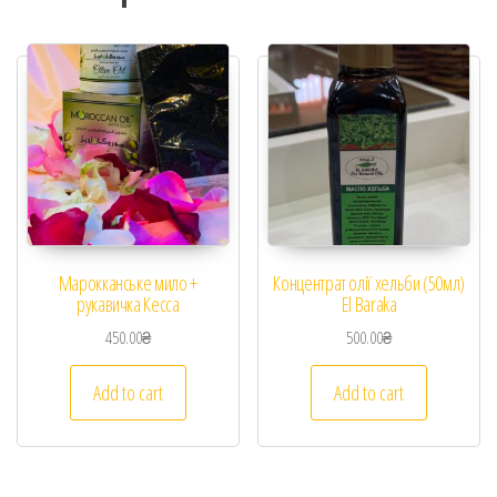
Марокканське мило +
Концентрат олії хельби (50мл)
рукавичка Кесса
El Baraka
450.00
₴
500.00
₴
Add to cart
Add to cart