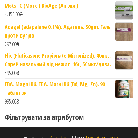
Mots -C (Мотс ) BioAge (Англія )
4,150.00
₴
Adagel (adapalene 0,1%). Адагель. 30gm. Гель
проти вугрів
297.00
₴
Flix (Fluticasone Propionate Micronized). Флікс.
Спрей назальний від нежиті 16г, 50мкг/доза.
395.00
₴
EBA. Magni B6. ЕБА. Магні B6 (B6, Mg, Zn). 90
таблеток
995.00
₴
Фільтрувати за атрибутом
Сайт працює на
WordPress
|
Тема:
Envo eCommerce