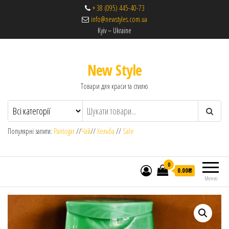
+ 38 (095) 445-40-73
info@newstyles.com.ua
Kyiv – Ukraine
New Style
Товари для краси та стилю
Популярні запити:
Pantogar
//
Чай
//
Хельба
//
Sale
0
0.00₴
Меню