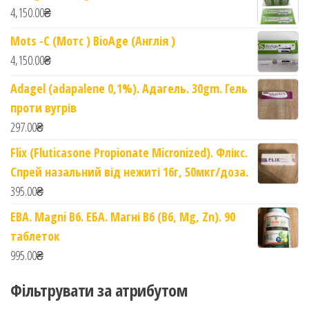
4,150.00
₴
Mots -C (Мотс ) BioAge (Англія )
4,150.00
₴
Adagel (adapalene 0,1%). Адагель. 30gm. Гель
проти вугрів
297.00
₴
Flix (Fluticasone Propionate Micronized). Флікс.
Спрей назальний від нежиті 16г, 50мкг/доза.
395.00
₴
EBA. Magni B6. ЕБА. Магні B6 (B6, Mg, Zn). 90
таблеток
995.00
₴
Фільтрувати за атрибутом