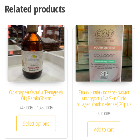
Related products
Олія зерен Хельби (Fenugreek
Ева скін клінік колаген захист
Oil) BarakaSharm
молодості (Eva Skin Clinic
collagen Youth defense) 20 plus
445.00
₴
–
1,450.00
₴
600.00
₴
Select options
Add to cart