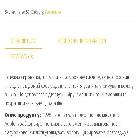
SKU:
axihtalser50
Category:
Косметика
DESCRIPTION
ADDITIONAL INFORMATION
REVIEWS (0)
Потужна сироватка, що містить гіалуронову кислоту, суперзірковий
інгредієнт, відомий своєю здатністю притягувати та утримувати вологу
в шкірі. Це допомагає підтягнути шкіру, зменшити тонкі зморшки та
покращити загальну гідратацію.
Опис продукту:
1,5% сироватка з гіалуроновою кислотою
Axiology забезпечує інтенсивне зволоження завдяки здатності
гіалуронової кислоти утримувати вологу. Ця сироватка розгладжує