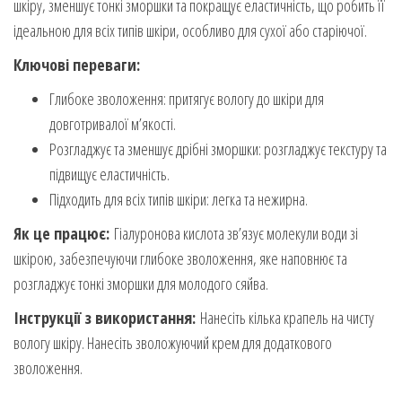
шкіру, зменшує тонкі зморшки та покращує еластичність, що робить її
ідеальною для всіх типів шкіри, особливо для сухої або старіючої.
Ключові переваги:
Глибоке зволоження: притягує вологу до шкіри для
довготривалої м’якості.
Розгладжує та зменшує дрібні зморшки: розгладжує текстуру та
підвищує еластичність.
Підходить для всіх типів шкіри: легка та нежирна.
Як це працює:
Гіалуронова кислота зв’язує молекули води зі
шкірою, забезпечуючи глибоке зволоження, яке наповнює та
розгладжує тонкі зморшки для молодого сяйва.
Інструкції з використання:
Нанесіть кілька крапель на чисту
вологу шкіру. Нанесіть зволожуючий крем для додаткового
зволоження.