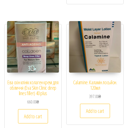
Ева скін клінік колаген крем для
Calamine. Каламін лосьйон.
обличчя (Eva Skin Clinic deep
120мл
lines filler) 40 plus
397.00
₴
660.00
₴
Add to cart
Add to cart