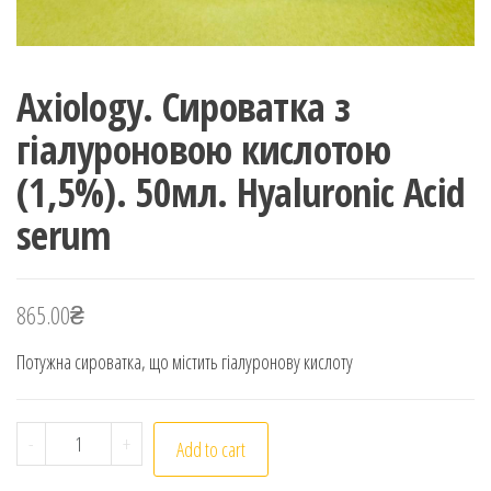
Axiology. Сироватка з
гіалуроновою кислотою
(1,5%). 50мл. Hyaluronic Acid
serum
865.00
₴
Потужна сироватка, що містить гіалуронову кислоту
Axiology. Сироватка з гіалуроновою кислотою (1,5%). 
-
+
Add to cart