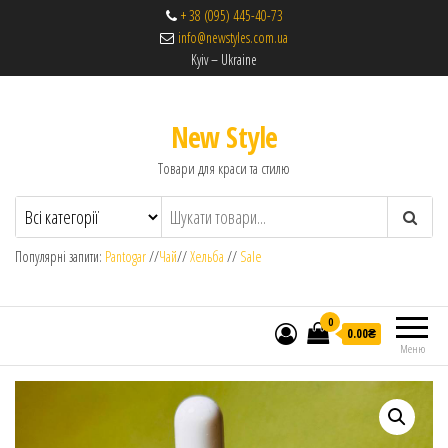
+ 38 (095) 445-40-73
info@newstyles.com.ua
Kyiv – Ukraine
New Style
Товари для краси та стилю
Популярні запити:
Pantogar
//
Чай
//
Хельба
//
Sale
0
0.00₴
Меню