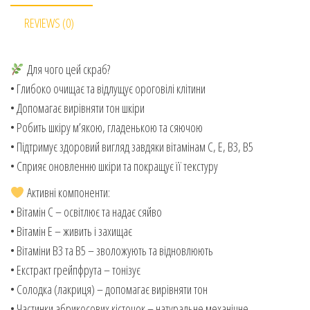
REVIEWS (0)
Для чого цей скраб?
• Глибоко очищає та відлущує ороговілі клітини
• Допомагає вирівняти тон шкіри
• Робить шкіру м’якою, гладенькою та сяючою
• Підтримує здоровий вигляд завдяки вітамінам C, E, B3, B5
• Сприяє оновленню шкіри та покращує її текстуру
Активні компоненти:
• Вітамін C – освітлює та надає сяйво
• Вітамін E – живить і захищає
• Вітаміни B3 та B5 – зволожують та відновлюють
• Екстракт грейпфрута – тонізує
• Солодка (лакриця) – допомагає вирівняти тон
• Частинки абрикосових кісточок – натуральне механічне