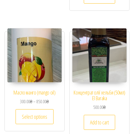
Масло манго (mango oil)
Концентрат олії хельби (50мл)
El Baraka
300.00
₴
–
850.00
₴
500.00
₴
Select options
Add to cart