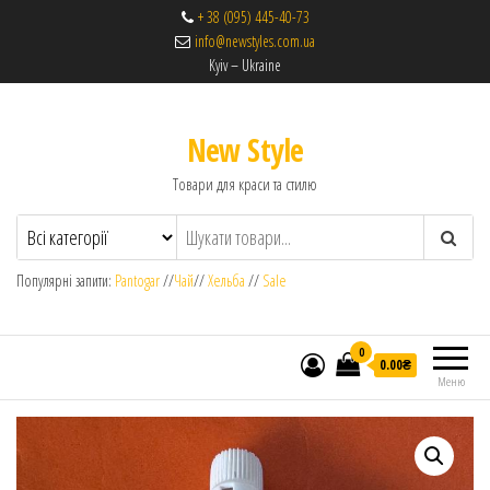
+ 38 (095) 445-40-73
info@newstyles.com.ua
Kyiv – Ukraine
New Style
Товари для краси та стилю
Популярні запити:
Pantogar
//
Чай
//
Хельба
//
Sale
0
0.00₴
Меню