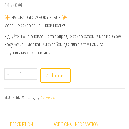
445.00
₴
NATURAL GLOW BODY SCRUB
Ідеальне сяйво вашої шкіри щодня!
Відчуйте ніжне оновлення та природне сяйво разом із Natural Glow
Body Scrub – делікатним скрабом для тіла з вітамінами та
натуральними екстрактами.
Eva Cosmetics. Скраб для тіла Натуральне сяйво. 250г.
-
+
Add to cart
SKU:
evntrlgl250
Category:
Косметика
DESCRIPTION
ADDITIONAL INFORMATION