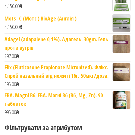
4,150.00
₴
Mots -C (Мотс ) BioAge (Англія )
4,150.00
₴
Adagel (adapalene 0,1%). Адагель. 30gm. Гель
проти вугрів
297.00
₴
Flix (Fluticasone Propionate Micronized). Флікс.
Спрей назальний від нежиті 16г, 50мкг/доза.
395.00
₴
EBA. Magni B6. ЕБА. Магні B6 (B6, Mg, Zn). 90
таблеток
995.00
₴
Фільтрувати за атрибутом